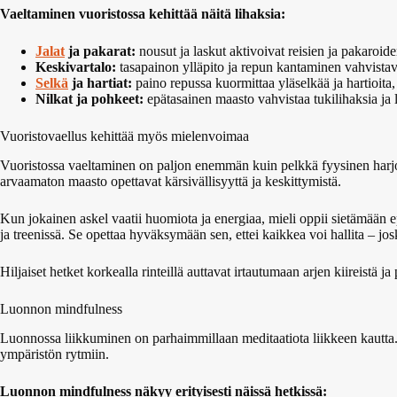
Vaeltaminen vuoristossa kehittää näitä lihaksia:
Jalat
ja pakarat:
nousut ja laskut aktivoivat reisien ja pakaroide
Keskivartalo:
tasapainon ylläpito ja repun kantaminen vahvista
Selkä
ja hartiat:
paino repussa kuormittaa yläselkää ja hartioita,
Nilkat ja pohkeet:
epätasainen maasto vahvistaa tukilihaksia ja l
Vuoristovaellus kehittää myös mielenvoimaa
Vuoristossa vaeltaminen on paljon enemmän kuin pelkkä fyysinen harjoit
arvaamaton maasto opettavat kärsivällisyyttä ja keskittymistä.
Kun jokainen askel vaatii huomiota ja energiaa, mieli oppii sietämään 
ja treenissä. Se opettaa hyväksymään sen, ettei kaikkea voi hallita – jos
Hiljaiset hetket korkealla rinteillä auttavat irtautumaan arjen kiireistä 
Luonnon mindfulness
Luonnossa liikkuminen on parhaimmillaan meditaatiota liikkeen kautta. 
ympäristön rytmiin.
Luonnon mindfulness näkyy erityisesti näissä hetkissä: