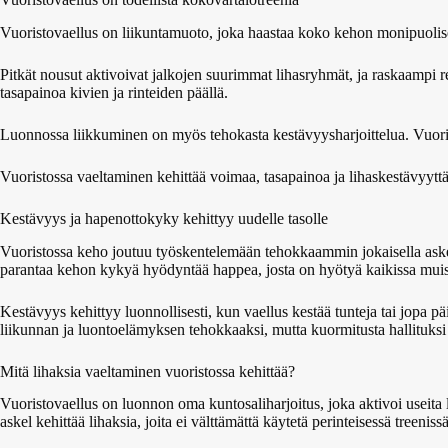
Vuoristovaellus on liikuntamuoto, joka haastaa koko kehon monipuolisesti
Pitkät nousut aktivoivat jalkojen suurimmat lihasryhmät, ja raskaampi re
tasapainoa kivien ja rinteiden päällä.
Luonnossa liikkuminen on myös tehokasta kestävyysharjoittelua. Vuoristo
Vuoristossa vaeltaminen kehittää voimaa, tasapainoa ja lihaskestävyyttä
Kestävyys ja hapenottokyky kehittyy uudelle tasolle
Vuoristossa keho joutuu työskentelemään tehokkaammin jokaisella ask
parantaa kehon kykyä hyödyntää happea, josta on hyötyä kaikissa muiss
Kestävyys kehittyy luonnollisesti, kun vaellus kestää tunteja tai jopa 
liikunnan ja luontoelämyksen tehokkaaksi, mutta kuormitusta hallituks
Mitä lihaksia vaeltaminen vuoristossa kehittää?
Vuoristovaellus on luonnon oma kuntosaliharjoitus, joka aktivoi useita 
askel kehittää lihaksia, joita ei välttämättä käytetä perinteisessä treenissä