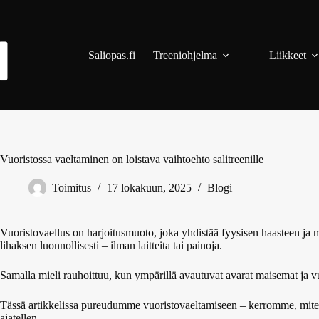
Skip
to
content
Saliopas.fi
Treeniohjelma
Liikkeet
Vuoristossa vaeltaminen on loistava vaihtoehto salitreenille
Toimitus
17 lokakuun, 2025
Blogi
Vuoristovaellus on harjoitusmuoto, joka yhdistää fyysisen haasteen ja 
lihaksen luonnollisesti – ilman laitteita tai painoja.
Samalla mieli rauhoittuu, kun ympärillä avautuvat avarat maisemat ja vu
Tässä artikkelissa pureudumme vuoristovaeltamiseen – kerromme, miten
ajatellen.