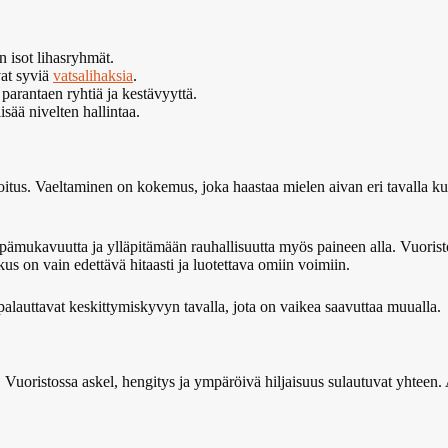
n isot lihasryhmät.
vat syviä
vatsalihaksia
.
 parantaen ryhtiä ja kestävyyttä.
isää nivelten hallintaa.
us. Vaeltaminen on kokemus, joka haastaa mielen aivan eri tavalla kuin 
epämukavuutta ja ylläpitämään rauhallisuutta myös paineen alla. Vuorist
kus on vain edettävä hitaasti ja luotettava omiin voimiin.
ja palauttavat keskittymiskyvyn tavalla, jota on vaikea saavuttaa muualla.
Vuoristossa askel, hengitys ja ympäröivä hiljaisuus sulautuvat yhteen. 