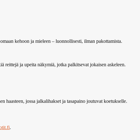
n omaan kehoon ja mieleen – luonnollisesti, ilman pakottamista.
ä reittejä ja upeita näkymiä, jotka palkitsevat jokaisen askeleen.
en haasteen, jossa jalkalihakset ja tasapaino joutuvat koetukselle.
tit.fi
.