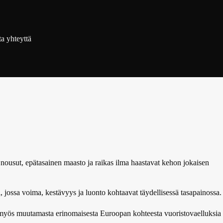
a yhteyttä
 nousut, epätasainen maasto ja raikas ilma haastavat kehon jokaisen
, jossa voima, kestävyys ja luonto kohtaavat täydellisessä tasapainossa.
 myös muutamasta erinomaisesta Euroopan kohteesta vuoristovaelluksia