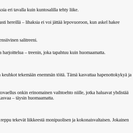
a eri tavalla kuin kuntosalilla tehty liike.
sti hereillä – lihaksia ei voi jättää lepovuoroon, kun askel hakee
nsiivinen salitreeni.
a harjoittelua – treenin, joka tapahtuu kuin huomaamatta.
 ja keuhkot tekemään enemmän töitä. Tämä kasvattaa hapenottokykyä ja
tovaellus onkin erinomainen vaihtoehto niille, jotka haluavat yhdistää
 kasvaa – täysin huomaamatta.
 reppu tekevät liikkeestä monipuolisen ja kokonaisvaltaisen. Jokainen