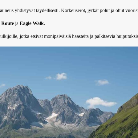
uneus yhdistyvät täydellisesti. Korkeuserot, jyrkät polut ja ohut vuori
 Route
ja
Eagle Walk
.
ulkijoille, jotka etsivät monipäiväisiä haasteita ja palkitsevia huiputuksi