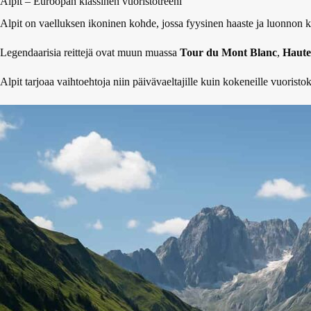
Alpit – Euroopan klassinen vuoristotreeni
Alpit on vaelluksen ikoninen kohde, jossa fyysinen haaste ja luonnon ka
Legendaarisia reittejä ovat muun muassa
Tour du Mont Blanc
,
Haute
Alpit tarjoaa vaihtoehtoja niin päivävaeltajille kuin kokeneille vuoristok