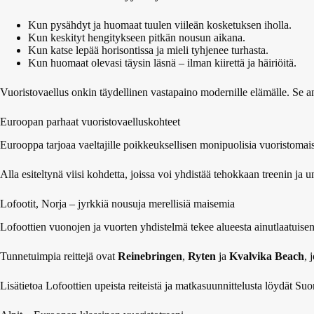
Kun pysähdyt ja huomaat tuulen viileän kosketuksen iholla.
Kun keskityt hengitykseen pitkän nousun aikana.
Kun katse lepää horisontissa ja mieli tyhjenee turhasta.
Kun huomaat olevasi täysin läsnä – ilman kiirettä ja häiriöitä.
Vuoristovaellus onkin täydellinen vastapaino modernille elämälle. Se an
Euroopan parhaat vuoristovaelluskohteet
Eurooppa tarjoaa vaeltajille poikkeuksellisen monipuolisia vuoristomais
Alla esiteltynä viisi kohdetta, joissa voi yhdistää tehokkaan treenin 
Lofootit, Norja – jyrkkiä nousuja merellisiä maisemia
Lofoottien vuonojen ja vuorten yhdistelmä tekee alueesta ainutlaatuisen v
Tunnetuimpia reittejä ovat
Reinebringen
,
Ryten
ja
Kvalvika Beach
, 
Lisätietoa Lofoottien upeista reiteistä ja matkasuunnittelusta löydät S