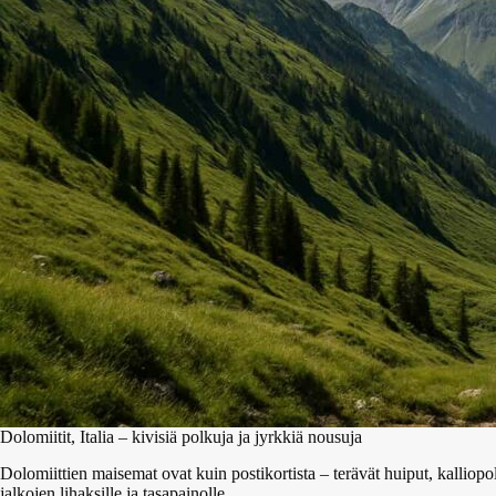
Dolomiitit, Italia – kivisiä polkuja ja jyrkkiä nousuja
Dolomiittien maisemat ovat kuin postikortista – terävät huiput, kalliop
jalkojen lihaksille ja tasapainolle.