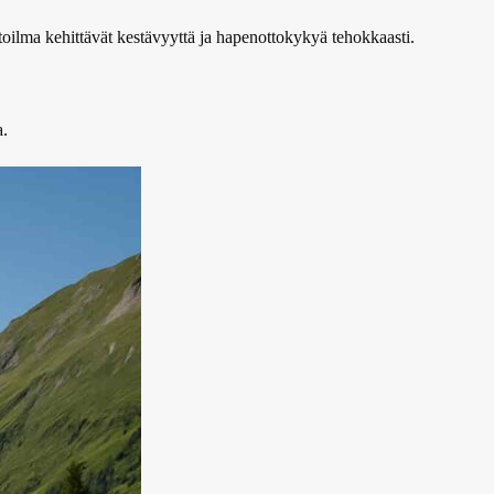
stoilma kehittävät kestävyyttä ja hapenottokykyä tehokkaasti.
a.