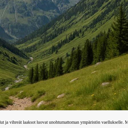
olut ja vihreät laaksot luovat unohtumattoman ympäristön vaellukselle. M