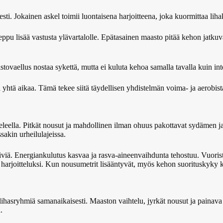
. Jokainen askel toimii luontaisena harjoitteena, joka kuormittaa lihaksi
ppu lisää vastusta ylävartalolle. Epätasainen maasto pitää kehon jatkuva
vaellus nostaa sykettä, mutta ei kuluta kehoa samalla tavalla kuin inte
 yhtä aikaa. Tämä tekee siitä täydellisen yhdistelmän voima- ja aerobist
eleella. Pitkät nousut ja mahdollinen ilman ohuus pakottavat sydämen
akin urheilulajeissa.
päiviä. Energiankulutus kasvaa ja rasva-aineenvaihdunta tehostuu. Vuoris
i harjoitteluksi. Kun nousumetrit lisääntyvät, myös kehon suorituskyky
lihasryhmiä samanaikaisesti. Maaston vaihtelu, jyrkät nousut ja painava
.