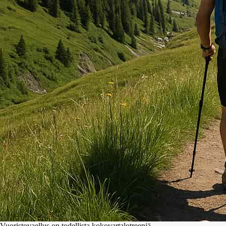
Vuoristovaellus on todellista kokovartalotreeniä