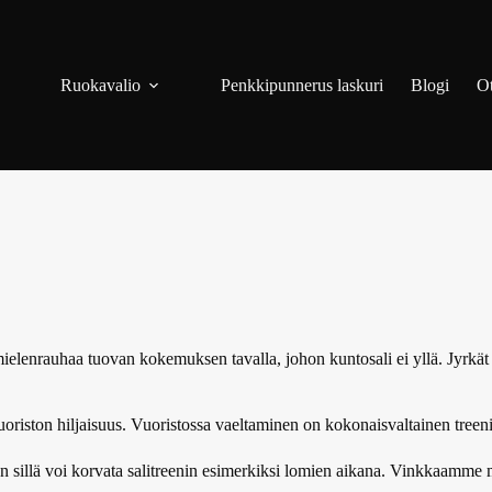
Ruokavalio
Penkkipunnerus laskuri
Blogi
Ot
mielenrauhaa tuovan kokemuksen tavalla, johon kuntosali ei yllä. Jyrkät
oriston hiljaisuus. Vuoristossa vaeltaminen on kokonaisvaltainen treeni
 sillä voi korvata salitreenin esimerkiksi lomien aikana. Vinkkaamme