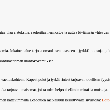
taa tilaa ajatuksille, rauhoittaa hermostoa ja auttaa löytämään yhteyde
emia. Jokainen alue tarjoaa omanlaisen haasteen – jyrkkiä nousuja, pitki
ja unohtumattoman luontokokemuksen.
aelluskohteen. Kapeat polut ja jyrkät rinteet tarjoavat todellisen fyysis
jotka tarjoavat maisemat, joista tulee helposti elämän mittaisia muistoja.
uomen kattavimmalta Lofoottien matkailuun keskittyvältä sivustolta:
Lofoo