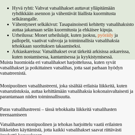
Hyvä ryhti: Vahvat vatsalihakset auttavat ylläpitämään
ryhdikkään asennon ja vähentävät liiallista kuormitusta
selkärangalle.
Vähentyneet selkäkivut: Tasapainoisesti kehitetty vatsalihaksisto
auttaa jakamaan selän kuormitusta ja ehkäisee kipuja.
Urheilussa: Monet urheilulajit, kuten juoksu,
pyöräily
ja
pallopelit, vaativat vahvoja ja toiminnallisia vatsalihaksia
tehokkaan suorituksen takaamiseksi.
Arkiaskareissa: Vatsalihakset ovat tärkeitä arkisissa askareissa,
kuten nostamisessa, kantamisessa ja kyykistymisessä.
Muista huomioida eri vatsalihakset harjoittelussa, kuten syvät
vatsalihakset ja poikittainen vatsalihas, jotta saat parhaan hyödyn
vatsatreenistä.
Monipuolinen vatsalihastreeni, joka sisältää erilaisia liikkeitä, kuten
vatsarutistuksia, auttaa kehittämään vatsalihaksia kokonaisvaltaisesti ja
parantamaan niiden toiminnallisuutta.
Paras vatsalihastreeni – tässä tehokkaita liikkeitä vatsalihasten
treenaamiseen
Vatsalihasten monipuolinen ja tehokas harjoittelu vaatii erilaisten
liikkeiden käyttämistä, jotta kaikki vatsalihakset saavat riittävästi