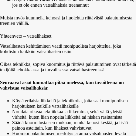
jos et ole ennen vatsalihaksia treenannut
Muista myös kuunnella kehoasi ja huolehtia riittävästä palautumisesta
treenien välillä.
Yhteenveto – vatsalihakset
Vatsalihasten kehittäminen vaatii monipuolista harjoittelua, joka
kohdistuu kaikkiin vatsalihasten osiin.
Oikea tekniikka, sopiva kuormitus ja riittävä palautuminen ovat tärkeitä
tekijöitä tehokkaassa ja turvallisessa vatsalihastreenissä.
Seuraavat asiat kannattaa pitää mielessä, kun tavoitteena on
vahvistaa vatsalihaksia:
Käytä erilaisia liikkeitä ja tekniikoita, jotta saat monipuolisen
harjoituksen kaikille vatsalihaksille
Noudata oikeaa tekniikkaa ja liikeratoja, sekä vältä yleisiä
virheitä, kuten liian nopeita liikkeitä tai niskan rasittamista
Säädä kuormitusta sen mukaan, minkä kehosi kestää, ja lisää
painoa asteittain, kun lihakset vahvistuvat
Huomioi palautumisen merkitys ja anna vatsalihasten levätä