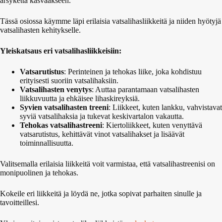
ärsykettä kasvaakseen.
Tässä osiossa käymme läpi erilaisia vatsalihasliikkeitä ja niiden hyötyjä
vatsalihasten kehitykselle.
Yleiskatsaus eri vatsalihasliikkeisiin:
Vatsarutistus
: Perinteinen ja tehokas liike, joka kohdistuu
erityisesti suoriin vatsalihaksiin.
Vatsalihasten venytys
: Auttaa parantamaan vatsalihasten
liikkuvuutta ja ehkäisee lihaskireyksiä.
Syvien vatsalihasten treeni
: Liikkeet, kuten lankku, vahvistavat
syviä vatsalihaksia ja tukevat keskivartalon vakautta.
Tehokas vatsalihastreeni
: Kiertoliikkeet, kuten venyttävä
vatsarutistus, kehittävät vinot vatsalihakset ja lisäävät
toiminnallisuutta.
Valitsemalla erilaisia liikkeitä voit varmistaa, että vatsalihastreenisi on
monipuolinen ja tehokas.
Kokeile eri liikkeitä ja löydä ne, jotka sopivat parhaiten sinulle ja
tavoitteillesi.