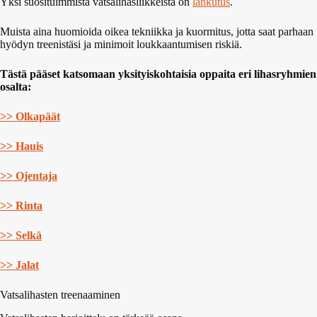
Yksi suosituimmista vatsalihasliikkeistä on
lankutus
.
Muista aina huomioida oikea tekniikka ja kuormitus, jotta saat parhaan
hyödyn treenistäsi ja minimoit loukkaantumisen riskiä.
Tästä pääset katsomaan yksityiskohtaisia oppaita eri lihasryhmien
osalta:
>> Olkapäät
>> Hauis
>> Ojentaja
>> Rinta
>> Selkä
>> Jalat
Vatsalihasten treenaaminen