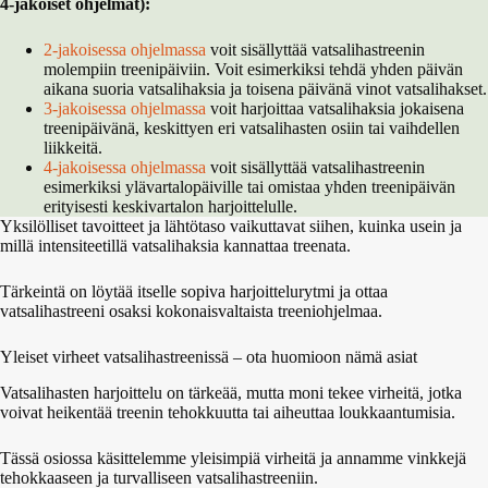
4-jakoiset ohjelmat):
2-jakoisessa ohjelmassa
voit sisällyttää vatsalihastreenin
molempiin treenipäiviin. Voit esimerkiksi tehdä yhden päivän
aikana suoria vatsalihaksia ja toisena päivänä vinot vatsalihakset.
3-jakoisessa ohjelmassa
voit harjoittaa vatsalihaksia jokaisena
treenipäivänä, keskittyen eri vatsalihasten osiin tai vaihdellen
liikkeitä.
4-jakoisessa ohjelmassa
voit sisällyttää vatsalihastreenin
esimerkiksi ylävartalopäiville tai omistaa yhden treenipäivän
erityisesti keskivartalon harjoittelulle.
Yksilölliset tavoitteet ja lähtötaso vaikuttavat siihen, kuinka usein ja
millä intensiteetillä vatsalihaksia kannattaa treenata.
Tärkeintä on löytää itselle sopiva harjoittelurytmi ja ottaa
vatsalihastreeni osaksi kokonaisvaltaista treeniohjelmaa.
Yleiset virheet vatsalihastreenissä – ota huomioon nämä asiat
Vatsalihasten harjoittelu on tärkeää, mutta moni tekee virheitä, jotka
voivat heikentää treenin tehokkuutta tai aiheuttaa loukkaantumisia.
Tässä osiossa käsittelemme yleisimpiä virheitä ja annamme vinkkejä
tehokkaaseen ja turvalliseen vatsalihastreeniin.