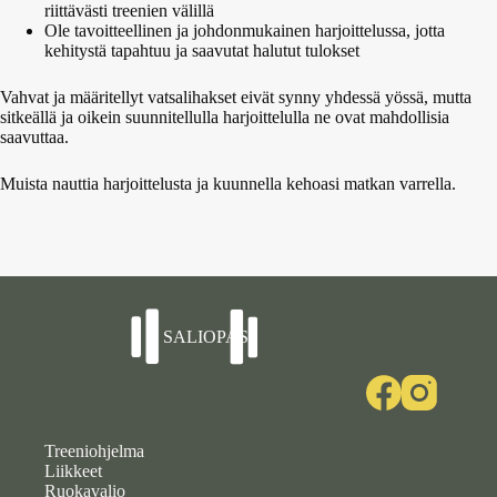
riittävästi treenien välillä
Ole tavoitteellinen ja johdonmukainen harjoittelussa, jotta
kehitystä tapahtuu ja saavutat halutut tulokset
Vahvat ja määritellyt vatsalihakset eivät synny yhdessä yössä, mutta
sitkeällä ja oikein suunnitellulla harjoittelulla ne ovat mahdollisia
saavuttaa.
Muista nauttia harjoittelusta ja kuunnella kehoasi matkan varrella.
Treeniohjelma
Liikkeet
Ruokavalio