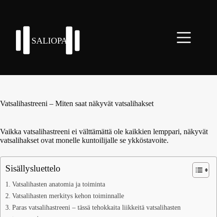
Skip
to
content
Vatsalihastreeni – Miten saat näkyvät vatsalihakset
Vaikka vatsalihastreeni ei välttämättä ole kaikkien lemppari, näkyvät
vatsalihakset ovat monelle kuntoilijalle se ykköstavoite.
Sisällysluettelo
Vatsalihasten anatomia ja toiminta
Vatsalihasten merkitys kehon toiminnalle
Paras vatsalihastreeni – tässä tehokkaita liikkeitä vatsalihasten