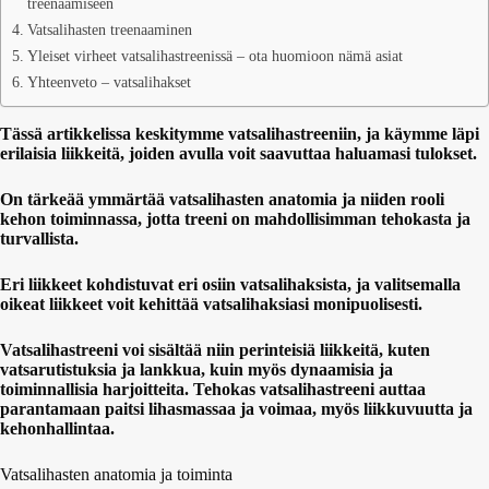
treenaamiseen
Vatsalihasten treenaaminen
Yleiset virheet vatsalihastreenissä – ota huomioon nämä asiat
Yhteenveto – vatsalihakset
Tässä artikkelissa keskitymme vatsalihastreeniin, ja käymme läpi
erilaisia liikkeitä, joiden avulla voit saavuttaa haluamasi tulokset.
On tärkeää ymmärtää vatsalihasten anatomia ja niiden rooli
kehon toiminnassa, jotta treeni on mahdollisimman tehokasta ja
turvallista.
Eri liikkeet kohdistuvat eri osiin vatsalihaksista, ja valitsemalla
oikeat liikkeet voit kehittää vatsalihaksiasi monipuolisesti.
Vatsalihastreeni voi sisältää niin perinteisiä liikkeitä, kuten
vatsarutistuksia ja lankkua, kuin myös dynaamisia ja
toiminnallisia harjoitteita. Tehokas vatsalihastreeni auttaa
parantamaan paitsi lihasmassaa ja voimaa, myös liikkuvuutta ja
kehonhallintaa.
Vatsalihasten anatomia ja toiminta