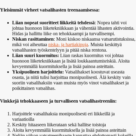
Yleisimmät virheet vatsalihasten treenaamisessa:
Liian nopeat suoritteet liikkeitä tehdessä
: Nopea tahti voi
johtaa huonoon liiketekniikkaan ja vähentää lihasten aktivointia.
Hidas ja hallittu liike on tehokkaampi ja turvallisempi.
Niskan rasittaminen
: Moni kiskoo niskaansa vatsarutistuksissa,
mikä voi aiheuttaa
niska- ja hartiakipuja
. Muista keskittyä
vatsalihasten työskentelyyn ja pitää niska rentona.
Liian suuri kuormitus:
Liian raskas kuormitus voi johtaa
huonoon liiketekniikkaan ja lisätä loukkaantumisriskiä. Aloita
kevyemmällä kuormituksella ja lisää painoa asteittain.
Yksipuolinen harjoittelu:
Vatsalihakset koostuvat useasta
osasta, ja niitä tulisi harjoittaa monipuolisesti. Älä keskity vain
suoriin vatsalihaksiin vaan muista myös vinot vatsalihakset ja
poikittainen vatsalihas.
Vinkkejä tehokkaaseen ja turvalliseen vatsalihastreeniin:
Harjoittele vatsalihaksia monipuolisesti eri liikkeillä ja
variaatioilla
Keskity hitaaseen liikerataan sekä hallitse toistoja
Aloita kevyemmällä kuormituksella ja lisää painoa asteittain
Neljän viikon vatsatreenihaaste kannattaa ehdottomasti kokeilla,