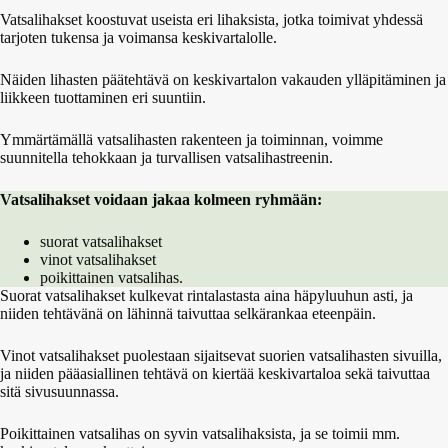
Vatsalihakset koostuvat useista eri lihaksista, jotka toimivat yhdessä
tarjoten tukensa ja voimansa keskivartalolle.
Näiden lihasten päätehtävä on keskivartalon vakauden ylläpitäminen ja
liikkeen tuottaminen eri suuntiin.
Ymmärtämällä vatsalihasten rakenteen ja toiminnan, voimme
suunnitella tehokkaan ja turvallisen vatsalihastreenin.
Vatsalihakset voidaan jakaa kolmeen ryhmään:
suorat vatsalihakset
vinot vatsalihakset
poikittainen vatsalihas.
Suorat vatsalihakset kulkevat rintalastasta aina häpyluuhun asti, ja
niiden tehtävänä on lähinnä taivuttaa selkärankaa eteenpäin.
Vinot vatsalihakset puolestaan sijaitsevat suorien vatsalihasten sivuilla,
ja niiden pääasiallinen tehtävä on kiertää keskivartaloa sekä taivuttaa
sitä sivusuunnassa.
Poikittainen vatsalihas on syvin vatsalihaksista, ja se toimii mm.