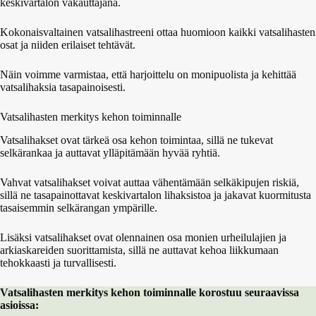
keskivartalon vakauttajana.
Kokonaisvaltainen vatsalihastreeni ottaa huomioon kaikki vatsalihasten
osat ja niiden erilaiset tehtävät.
Näin voimme varmistaa, että harjoittelu on monipuolista ja kehittää
vatsalihaksia tasapainoisesti.
Vatsalihasten merkitys kehon toiminnalle
Vatsalihakset ovat tärkeä osa kehon toimintaa, sillä ne tukevat
selkärankaa ja auttavat ylläpitämään hyvää ryhtiä.
Vahvat vatsalihakset voivat auttaa vähentämään selkäkipujen riskiä,
sillä ne tasapainottavat keskivartalon lihaksistoa ja jakavat kuormitusta
tasaisemmin selkärangan ympärille.
Lisäksi vatsalihakset ovat olennainen osa monien urheilulajien ja
arkiaskareiden suorittamista, sillä ne auttavat kehoa liikkumaan
tehokkaasti ja turvallisesti.
Vatsalihasten merkitys kehon toiminnalle korostuu seuraavissa
asioissa: