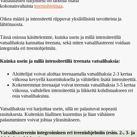
Vatsalihasten harjoittelu on tärkeää osana
kokonaisvaltaista
treeniohjelmaa
.
Oikea määrä ja intensiteetti riippuvat yksilöllisistä tavoitteista ja
lähtötasosta.
Tässä osiossa käsittelemme, kuinka usein ja millä intensiteetillä
vatsalihaksia kannattaa treenata, sekä miten vatsalihastreeni voidaan
integroida eri treeniohjelmiin.
Kuinka usein ja millä intensiteetillä treenata vatsalihaksia:
Aloittelijat voivat aloittaa treenaamalla vatsalihaksia 2-3 kertaa
viikossa kevyellä kuormituksella ja vähitellen lisätä intensiteettiä.
Kokeneemmat treenaajat voivat treenata vatsalihaksia 3-5 kertaa
viikossa, vaihdellen intensiteettiä ja liikkeitä kohdistaakseen eri
osia vatsalihaksista.
Vatsalihaksia voi harjoittaa usein, sillä ne palautuvat nopeasti
rasituksesta. Kuitenkin liiallinen kuormitus ja liian vähäinen
palautuminen voivat johtaa ylirasitukseen.
Vatsalihastreenin integroiminen eri treeniohjelmiin (esim. 2-, 3- ja