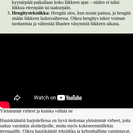
kyynärpäät paikallaan koko liikkeen ajan – niiden ei tulisi
liikkua eteenpäin tai taaksepäin.
Hengitystekniikka:
Hengitä ulos, kun nostat painoa, ja hengitä
sisään liikkeen laskuvaiheessa. Oikea hengitys tukee voiman
tuottamista ja vähentää lihasten väsymistä liikkeen aikana.
Yleisimmät virheet ja kuinka välttää ne
Hauiskääntöä harjoitellessa on hyvä tiedostaa yleisimmät virheet, joita
sattuu varsinkin aloittelijoille, mutta myös kokeneemmillekin
treenaajille. Oikea hauiskääntö tekniikka ja kehonhallinta varmistavat,