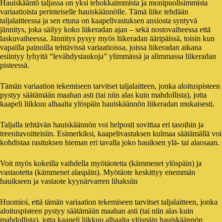
Hauiskääntö taljassa on yksi tehokkaimmista ja monipuolisimmista
variaatioista perinteiselle hauiskäännölle. Tämä liike tehdään
taljalaitteessa ja sen etuna on kaapelivastuksen ansiosta syntyvä
jännitys, joka säilyy koko liikeradan ajan – sekä nostovaiheessa että
laskuvaiheessa. Jännitys pysyy myös liikeradan ääripäissä, toisin kun
vapailla painoilla tehtävissä variaatioissa, joissa liikeradan aikana
esiintyy lyhyitä “levähdystaukoja” ylimmässä ja alimmassa liikeradan
pisteessä.
Tämän variaation tekemiseen tarvitset taljalaitteen, jonka aloituspisteen
pystyy säätämään maahan asti (tai niin alas kuin mahdollista), jotta
kaapeli liikkuu alhaalta ylöspäin hauiskäännön liikeradan mukaisesti.
Taljalla tehtävän hauiskäännön voi helposti sovittaa eri tasoihin ja
treenitavoitteisiin. Esimerkiksi, kaapelivastuksen kulmaa säätämällä voi
kohdistaa rasituksen hieman eri tavalla joko hauiksen ylä- tai alaosaan.
Voit myös kokeilla vaihdella myötäotetta (kämmenet ylöspäin) ja
vastaotetta (kämmenet alaspäin). Myötäote keskittyy enemmän
hauikseen ja vastaote kyynärvarren lihaksiin
Huomioi, että tämän variaation tekemiseen tarvitset taljalaitteen, jonka
aloituspisteen pystyy säätämään maahan asti (tai niin alas kuin
mahdollista), jotta kaapeli liikkuu alhaalta ylöspäin hauiskäännön