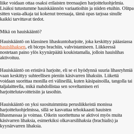
liike voidaan ottaa osaksi erilaisten treenaajien harjoitteluohjelmia.
Lisäksi tutustumme hauiskäännön variaatioihin ja niiden etuihin. Olitpa
sitten vasta-alkaja tai kokenut treenaaja, tämä opas tarjoaa sinulle
kaikki tarvittavat tiedot.
Mikä on hauiskääntö?
Hauiskääntö on klassinen lihaskuntoharjoite, joka keskittyy pääasiassa
hauislihaksen
, eli biceps brachiin, vahvistamiseen. Liikkeessä
nostetaan paino ylös kyynärpäätä koukistamalla, jolloin hauislihas
aktivoituu.
Hauiskääntö on eristävä harjoite, eli se ei hyödynnä suuria lihasryhmiä
vaan keskittyy suhteellisen pieniin käsivarren lihaksiin. Liikettä
voidaan suorittaa monilla eri välineillä, kuten käsipainoilla, tangolla tai
taljalaitteella, mikä mahdollistaa sen soveltamisen eri
harjoittelutavoitteisiin ja tasoihin.
Hauiskääntö on yksi suosituimmista perusliikkeistä monissa
harjoitteluohjelmissa, sillä se kasvattaa tehokkaasti hauisten
lihasmassaa ja voimaa. Oikein suoritettuna se aktivoi myös muita
käsivarren lihaksia, esimerkiksi olkavarsilihaksia (brachialis) ja
kyynärvarren lihaksia.