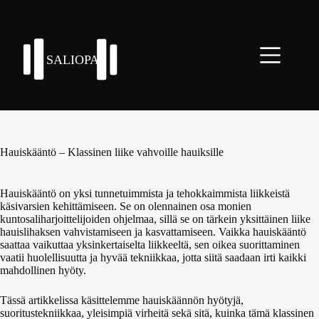
Skip
to
content
Hauiskääntö – Klassinen liike vahvoille hauiksille
Hauiskääntö on yksi tunnetuimmista ja tehokkaimmista liikkeistä
käsivarsien kehittämiseen. Se on olennainen osa monien
kuntosaliharjoittelijoiden ohjelmaa, sillä se on tärkein yksittäinen liike
hauislihaksen vahvistamiseen ja kasvattamiseen. Vaikka hauiskääntö
saattaa vaikuttaa yksinkertaiselta liikkeeltä, sen oikea suorittaminen
vaatii huolellisuutta ja hyvää tekniikkaa, jotta siitä saadaan irti kaikki
mahdollinen hyöty.
Tässä artikkelissa käsittelemme hauiskäännön hyötyjä,
suoritustekniikkaa, yleisimpiä virheitä sekä sitä, kuinka tämä klassinen