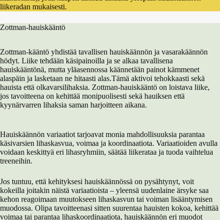
liikeradan mukaisesti.
Zottman-hauiskääntö
Zottman-kääntö yhdistää tavallisen hauiskäännön ja vasarakäännön
hödyt. Liike tehdään käsipainoilla ja se alkaa tavallisena
hauiskääntönä, mutta yläasennossa käännetään painot kämmenet
alaspäin ja lasketaan ne hitaasti alas.Tämä aktivoi tehokkaasti sekä
hauista että olkavarsilihaksia. Zottman-hauiskääntö on loistava liike,
jos tavoitteena on kehittää monipuolisesti sekä hauiksen että
kyynärvarren lihaksia saman harjoitteen aikana.
Hauiskäännön variaatiot tarjoavat monia mahdollisuuksia parantaa
käsivarsien lihaskasvua, voimaa ja koordinaatiota. Variaatioiden avulla
voidaan keskittyä eri lihasryhmiin, säätää liikerataa ja tuoda vaihtelua
treeneihin.
Jos tuntuu, että kehityksesi hauiskäännössä on pysähtynyt, voit
kokeilla joitakin näistä variaatioista – yleensä uudenlaine ärsyke saa
kehon reagoimaan muutokseen lihaskasvun tai voiman lisääntymisen
muodossa. Olipa tavoitteenasi sitten suurentaa hauisten kokoa, kehittää
voimaa tai parantaa lihaskoordinaatiota, hauiskäännön eri muodot