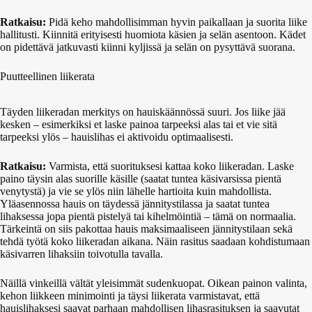
Ratkaisu:
Pidä keho mahdollisimman hyvin paikallaan ja suorita liike
hallitusti. Kiinnitä erityisesti huomiota käsien ja selän asentoon. Kädet
on pidettävä jatkuvasti kiinni kyljissä ja selän on pysyttävä suorana.
Puutteellinen liikerata
Täyden liikeradan merkitys on hauiskäännössä suuri. Jos liike jää
kesken – esimerkiksi et laske painoa tarpeeksi alas tai et vie sitä
tarpeeksi ylös – hauislihas ei aktivoidu optimaalisesti.
Ratkaisu:
Varmista, että suorituksesi kattaa koko liikeradan. Laske
paino täysin alas suorille käsille (saatat tuntea käsivarsissa pientä
venytystä) ja vie se ylös niin lähelle hartioita kuin mahdollista.
Yläasennossa hauis on täydessä jännitystilassa ja saatat tuntea
lihaksessa jopa pientä pistelyä tai kihelmöintiä – tämä on normaalia.
Tärkeintä on siis pakottaa hauis maksimaaliseen jännitystilaan sekä
tehdä työtä koko liikeradan aikana. Näin rasitus saadaan kohdistumaan
käsivarren lihaksiin toivotulla tavalla.
Näillä vinkeillä vältät yleisimmät sudenkuopat. Oikean painon valinta,
kehon liikkeen minimointi ja täysi liikerata varmistavat, että
hauislihaksesi saavat parhaan mahdollisen lihasrasituksen ja saavutat