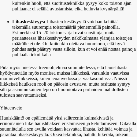
kuitenkin huoli, että suoritustekniikka pysyy koko toiston ajan
puhtaana: ei selällä avustamista, eikä heiluvia kyynärpäitä!
Lihaskestävyys:
Lihasten kestävyyttä voidaan kehittää
tekemällä suurempia toistomääriä pienemmillä painoilla.
Esimerkiksi 15–20 toiston sarjat ovat suosittuja, mutta
periaatteessa lihaskestävyyden näkökulmasta ylärajaa toistojen
määrälle ei ole. On kuitenkin otettava huomioon, että hyvä
puhdas sarja päättyy vasta silloin, kun et voi enää nostaa painoja
puhtaalla tekniikalla.
Pidä myös mielessä treeniohjelmaa suunnitellessa, että hauislihasta
hyödynnetään myös monissa muissa liikkeissä, varsinkin vaativissa
moninivelliikkeissä, kuten leuanvedossa ja vaakasoudussa. Näissä
liikkeissä hauiksen rooli on pääosin avustava, mutta rasitusta syntyy
silti ja asianmukainen lepo on huomioitava parhaiden mahdollisten
tulosten saavuttamiseksi.
Yhteenveto
Hauiskääntö on epäilemättä yksi salitreenin kulmakivistä ja
erinomainen liike hauislihaksen eristämiseen ja kehittämiseen. Oikealla
suunnittelulla sen avulla voidaan kasvattaa lihasta, kehittää voimaa ja
parantaa lihaskestävyyttä. Oikea tekniikka, hallittu liikerata, oikean