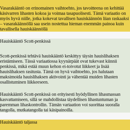
Vasarakääntö on erinomainen vaihtoehto, jos tavoitteena on kehittää
käsivarren lihasten kokoa ja voimaa tasapuolisesti. Tämä variaatio on
myös hyvä niille, jotka kokevat tavallisen hauiskäännön liian raskaaksi
– vasarakäännöllä saa usein nostettua hieman enemmän painoa kuin
tavallisella hauiskäännöllä
Hauiskääntö Scott-penkissä
Scott-penkissä tehtävä hauiskääntö keskittyy täysin hauislihaksen
eristämiseen. Tässä variaatiossa kyynärpäät ovat tukevast kiinnii
penkissä, mikä estää muun kehon ei-toivotut liikkeet ja lisää
hauislihaksen rasitusta. Tämä on hyvä vaihtoehto, jos halutaan
maksimoida hauislihaksen aktivointi ja vähentää muiden lihasten
osallistuminen liikkeeseen.
Hauiskääntö Scott-penkissä on erityisesti hyödyllinen lihasmassan
kasvattamiseen, sillä se mahdollistaa täydellisen lihastuntuman ja
paremman lihaskontrollin. Tämän variaation voi suorittaa suoralla
tangolla, mutkatangolla tai käsipainoilla.
Hauiskääntö taljassa