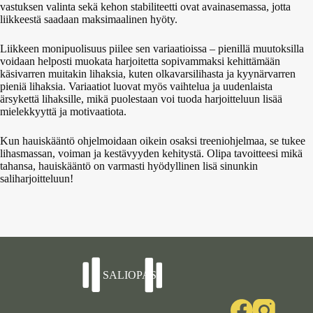
vastuksen valinta sekä kehon stabiliteetti ovat avainasemassa, jotta
liikkeestä saadaan maksimaalinen hyöty.
Liikkeen monipuolisuus piilee sen variaatioissa – pienillä muutoksilla
voidaan helposti muokata harjoitetta sopivammaksi kehittämään
käsivarren muitakin lihaksia, kuten olkavarsilihasta ja kyynärvarren
pieniä lihaksia. Variaatiot luovat myös vaihtelua ja uudenlaista
ärsykettä lihaksille, mikä puolestaan voi tuoda harjoitteluun lisää
mielekkyyttä ja motivaatiota.
Kun hauiskääntö ohjelmoidaan oikein osaksi treeniohjelmaa, se tukee
lihasmassan, voiman ja kestävyyden kehitystä. Olipa tavoitteesi mikä
tahansa, hauiskääntö on varmasti hyödyllinen lisä sinunkin
saliharjoitteluun!