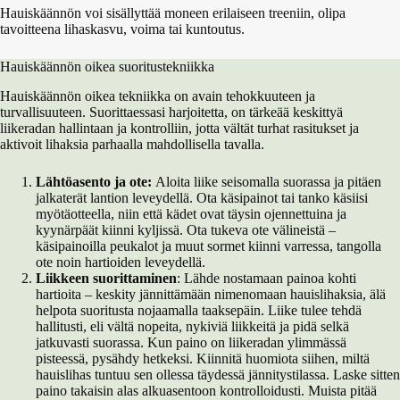
Hauiskäännön voi sisällyttää moneen erilaiseen treeniin, olipa
tavoitteena lihaskasvu, voima tai kuntoutus.
Hauiskäännön oikea suoritustekniikka
Hauiskäännön oikea tekniikka on avain tehokkuuteen ja
turvallisuuteen. Suorittaessasi harjoitetta, on tärkeää keskittyä
liikeradan hallintaan ja kontrolliin, jotta vältät turhat rasitukset ja
aktivoit lihaksia parhaalla mahdollisella tavalla.
Lähtöasento ja ote:
Aloita liike seisomalla suorassa ja pitäen
jalkaterät lantion leveydellä. Ota käsipainot tai tanko käsiisi
myötäotteella, niin että kädet ovat täysin ojennettuina ja
kyynärpäät kiinni kyljissä. Ota tukeva ote välineistä –
käsipainoilla peukalot ja muut sormet kiinni varressa, tangolla
ote noin hartioiden leveydellä.
Liikkeen suorittaminen
: Lähde nostamaan painoa kohti
hartioita – keskity jännittämään nimenomaan hauislihaksia, älä
helpota suoritusta nojaamalla taaksepäin. Liike tulee tehdä
hallitusti, eli vältä nopeita, nykiviä liikkeitä ja pidä selkä
jatkuvasti suorassa. Kun paino on liikeradan ylimmässä
pisteessä, pysähdy hetkeksi. Kiinnitä huomiota siihen, miltä
hauislihas tuntuu sen ollessa täydessä jännitystilassa. Laske sitten
paino takaisin alas alkuasentoon kontrolloidusti. Muista pitää