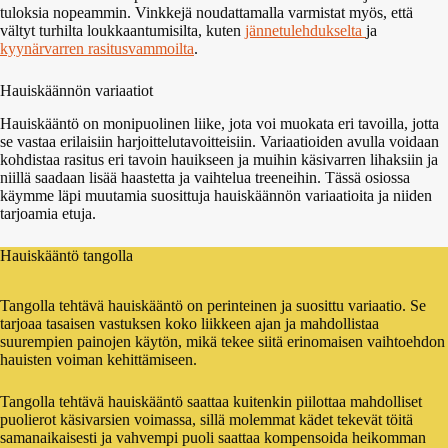
tuloksia nopeammin. Vinkkejä noudattamalla varmistat myös, että
vältyt turhilta loukkaantumisilta, kuten
jännetulehdukselta
ja
kyynärvarren rasitusvammoilta
.
Hauiskäännön variaatiot
Hauiskääntö on monipuolinen liike, jota voi muokata eri tavoilla, jotta
se vastaa erilaisiin harjoittelutavoitteisiin. Variaatioiden avulla voidaan
kohdistaa rasitus eri tavoin hauikseen ja muihin käsivarren lihaksiin ja
niillä saadaan lisää haastetta ja vaihtelua treeneihin. Tässä osiossa
käymme läpi muutamia suosittuja hauiskäännön variaatioita ja niiden
tarjoamia etuja.
Hauiskääntö tangolla
Tangolla tehtävä hauiskääntö on perinteinen ja suosittu variaatio. Se
tarjoaa tasaisen vastuksen koko liikkeen ajan ja mahdollistaa
suurempien painojen käytön, mikä tekee siitä erinomaisen vaihtoehdon
hauisten voiman kehittämiseen.
Tangolla tehtävä hauiskääntö saattaa kuitenkin piilottaa mahdolliset
puolierot käsivarsien voimassa, sillä molemmat kädet tekevät töitä
samanaikaisesti ja vahvempi puoli saattaa kompensoida heikomman