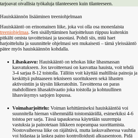
tarjoavat oivallisia työkaluja tilanteeseen kuin tilanteeseen.
Hauiskäännön lisääminen treeniohjelmaan
Hauiskääntö on erinomainen liike, joka voi olla osa monenlaista
treeniohjelmaa
. Sen sisällyttäminen harjoitteluun riippuu kuitenkin
pitkälti omista tavoitteistasi ja tasostasi. Pohdi siis, mitä haet
harjoittelulta ja suunnittele ohjelmasi sen mukaisesti – tämä yleissääntö
pätee myös hauiskäännön kohdalla.
Lihaskasvu:
Hauiskääntö on tehokas liike lihasmassan
kasvatukseen. Jos tavoitteenasi on kasvattaa hauista, voit tehdä
3-4 sarjaa 8-12 toistolla. Tällöin voit käyttää maltillisia painoja ja
keskittyä puhtaaseen tekniseen suoritukseen sekä lihasten
aktivointiin ja täysiin liikeratoihin. Tavoitteena on paras
mahdollinen lihasaktivaatio joka toistolla ja kohtuullinen
lihasväsymys sarjojen lopussa.
Voimaharjoittelu:
Voiman kehittämiseksi hauiskääntöä voi
suunnitella hieman vähemmällä toistomäärällä, esimerkiksi 4-6
toistoa per sarja. Tässä tapauksessa käytetään suurempia
vastuksia ja painotetaan liikkeen nopeampaa suorittamista.
Nostovaiheessa liike on räjähtävä, mutta laskuvaiheessa vauhtia
voi hidastaa ja laskea paino kontrolloidusti alkuasentoon. Pidä