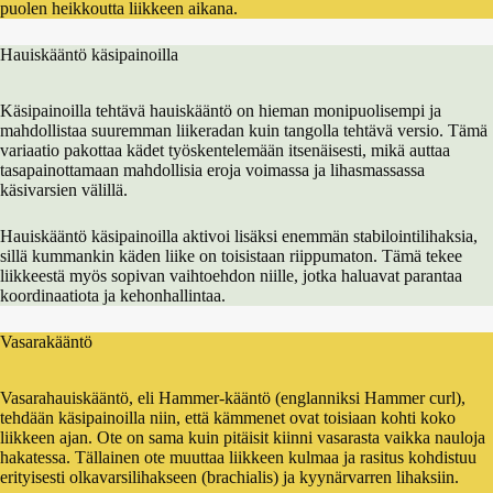
puolen heikkoutta liikkeen aikana.
Hauiskääntö käsipainoilla
Käsipainoilla tehtävä hauiskääntö on hieman monipuolisempi ja
mahdollistaa suuremman liikeradan kuin tangolla tehtävä versio. Tämä
variaatio pakottaa kädet työskentelemään itsenäisesti, mikä auttaa
tasapainottamaan mahdollisia eroja voimassa ja lihasmassassa
käsivarsien välillä.
Hauiskääntö käsipainoilla aktivoi lisäksi enemmän stabilointilihaksia,
sillä kummankin käden liike on toisistaan riippumaton. Tämä tekee
liikkeestä myös sopivan vaihtoehdon niille, jotka haluavat parantaa
koordinaatiota ja kehonhallintaa.
Vasarakääntö
Vasarahauiskääntö, eli Hammer-kääntö (englanniksi Hammer curl),
tehdään käsipainoilla niin, että kämmenet ovat toisiaan kohti koko
liikkeen ajan. Ote on sama kuin pitäisit kiinni vasarasta vaikka nauloja
hakatessa. Tällainen ote muuttaa liikkeen kulmaa ja rasitus kohdistuu
erityisesti olkavarsilihakseen (brachialis) ja kyynärvarren lihaksiin.