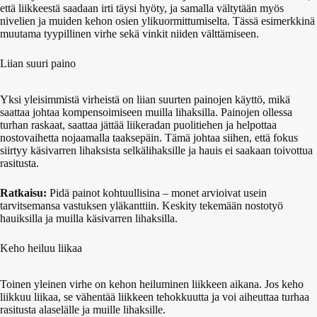
että liikkeestä saadaan irti täysi hyöty, ja samalla vältytään myös
nivelien ja muiden kehon osien ylikuormittumiselta. Tässä esimerkkinä
muutama tyypillinen virhe sekä vinkit niiden välttämiseen.
Liian suuri paino
Yksi yleisimmistä virheistä on liian suurten painojen käyttö, mikä
saattaa johtaa kompensoimiseen muilla lihaksilla. Painojen ollessa
turhan raskaat, saattaa jättää liikeradan puolitiehen ja helpottaa
nostovaihetta nojaamalla taaksepäin. Tämä johtaa siihen, että fokus
siirtyy käsivarren lihaksista selkälihaksille ja hauis ei saakaan toivottua
rasitusta.
Ratkaisu:
Pidä painot kohtuullisina – monet arvioivat usein
tarvitsemansa vastuksen yläkanttiin. Keskity tekemään nostotyö
hauiksilla ja muilla käsivarren lihaksilla.
Keho heiluu liikaa
Toinen yleinen virhe on kehon heiluminen liikkeen aikana. Jos keho
liikkuu liikaa, se vähentää liikkeen tehokkuutta ja voi aiheuttaa turhaa
rasitusta alaselälle ja muille lihaksille.