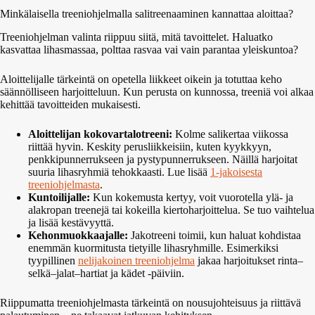
Minkälaisella treeniohjelmalla salitreenaaminen kannattaa aloittaa?
Treeniohjelman valinta riippuu siitä, mitä tavoittelet. Haluatko
kasvattaa lihasmassaa, polttaa rasvaa vai vain parantaa yleiskuntoa?
Aloittelijalle tärkeintä on opetella liikkeet oikein ja totuttaa keho
säännölliseen harjoitteluun. Kun perusta on kunnossa, treeniä voi alkaa
kehittää tavoitteiden mukaisesti.
Aloittelijan kokovartalotreeni:
Kolme salikertaa viikossa
riittää hyvin. Keskity perusliikkeisiin, kuten kyykkyyn,
penkkipunnerrukseen ja pystypunnerrukseen. Näillä harjoitat
suuria lihasryhmiä tehokkaasti. Lue lisää
1-jakoisesta
treeniohjelmasta
.
Kuntoilijalle:
Kun kokemusta kertyy, voit vuorotella ylä- ja
alakropan treenejä tai kokeilla kiertoharjoittelua. Se tuo vaihtelua
ja lisää kestävyyttä.
Kehonmuokkaajalle:
Jakotreeni toimii, kun haluat kohdistaa
enemmän kuormitusta tietyille lihasryhmille. Esimerkiksi
tyypillinen
nelijakoinen treeniohjelma
jakaa harjoitukset rinta–
selkä–jalat–hartiat ja kädet -päiviin.
Riippumatta treeniohjelmasta tärkeintä on nousujohteisuus ja riittävä