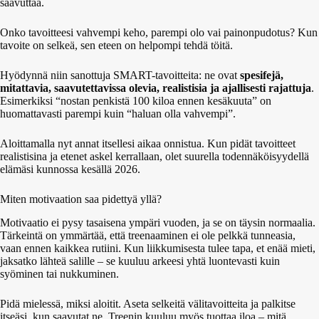
saavuttaa.
Onko tavoitteesi vahvempi keho, parempi olo vai painonpudotus? Kun
tavoite on selkeä, sen eteen on helpompi tehdä töitä.
Hyödynnä niin sanottuja SMART-tavoitteita: ne ovat
spesifejä,
mitattavia, saavutettavissa olevia, realistisia ja ajallisesti rajattuja
.
Esimerkiksi “nostan penkistä 100 kiloa ennen kesäkuuta” on
huomattavasti parempi kuin “haluan olla vahvempi”.
Aloittamalla nyt annat itsellesi aikaa onnistua. Kun pidät tavoitteet
realistisina ja etenet askel kerrallaan, olet suurella todennäköisyydellä
elämäsi kunnossa kesällä 2026.
Miten motivaation saa pidettyä yllä?
Motivaatio ei pysy tasaisena ympäri vuoden, ja se on täysin normaalia.
Tärkeintä on ymmärtää, että treenaaminen ei ole pelkkä tunneasia,
vaan ennen kaikkea rutiini. Kun liikkumisesta tulee tapa, et enää mieti,
jaksatko lähteä salille – se kuuluu arkeesi yhtä luontevasti kuin
syöminen tai nukkuminen.
Pidä mielessä, miksi aloitit. Aseta selkeitä välitavoitteita ja palkitse
itseäsi, kun saavutat ne. Treenin kuuluu myös tuottaa iloa – mitä