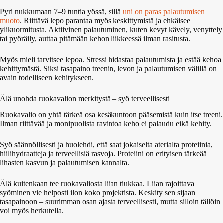
Pyri nukkumaan 7–9 tuntia yössä, sillä
uni on paras palautumisen
muoto
. Riittävä lepo parantaa myös keskittymistä ja ehkäisee
ylikuormitusta. Aktiivinen palautuminen, kuten kevyt kävely, venyttely
tai pyöräily, auttaa pitämään kehon liikkeessä ilman rasitusta.
Myös mieli tarvitsee lepoa. Stressi hidastaa palautumista ja estää kehoa
kehittymästä. Siksi tasapaino treenin, levon ja palautumisen välillä on
avain todelliseen kehitykseen.
Älä unohda ruokavalion merkitystä – syö terveellisesti
Ruokavalio on yhtä tärkeä osa kesäkuntoon pääsemistä kuin itse treeni.
Ilman riittävää ja monipuolista ravintoa keho ei palaudu eikä kehity.
Syö säännöllisesti ja huolehdi, että saat jokaiselta aterialta proteiinia,
hiilihydraatteja ja terveellisiä rasvoja. Proteiini on erityisen tärkeää
lihasten kasvun ja palautumisen kannalta.
Älä kuitenkaan tee ruokavaliosta liian tiukkaa. Liian rajoittava
syöminen vie helposti ilon koko projektista. Keskity sen sijaan
tasapainoon – suurimman osan ajasta terveellisesti, mutta silloin tällöin
voi myös herkutella.