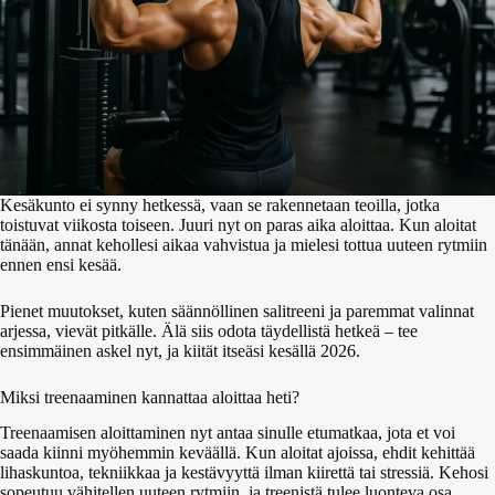
Kesäkunto ei synny hetkessä, vaan se rakennetaan teoilla, jotka
toistuvat viikosta toiseen. Juuri nyt on paras aika aloittaa. Kun aloitat
tänään, annat kehollesi aikaa vahvistua ja mielesi tottua uuteen rytmiin
ennen ensi kesää.
Pienet muutokset, kuten säännöllinen salitreeni ja paremmat valinnat
arjessa, vievät pitkälle. Älä siis odota täydellistä hetkeä – tee
ensimmäinen askel nyt, ja kiität itseäsi kesällä 2026.
Miksi treenaaminen kannattaa aloittaa heti?
Treenaamisen aloittaminen nyt antaa sinulle etumatkaa, jota et voi
saada kiinni myöhemmin keväällä. Kun aloitat ajoissa, ehdit kehittää
lihaskuntoa, tekniikkaa ja kestävyyttä ilman kiirettä tai stressiä. Kehosi
sopeutuu vähitellen uuteen rytmiin, ja treenistä tulee luonteva osa