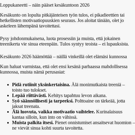
Loppukaneetti – näin pääset kesäkuntoon 2026
Kesäkunto on lopulta pitkäjänteisen työn tulos, ei pikadieettien tai
hetkellisten motivaatiopuuskien seuraus. Jos aloitat tänään, olet jo
askeleen lähempänä tavoitettasi.
Pysy johdonmukaisena, luota prosessiin ja muista, että jokainen
treenikerta vie sinua eteenpäin. Tulos syntyy teoista – ei lupauksista.
Kesäkunto 2026 häämöttää – näillä vinkeillä olet elämäsi kunnossa
Kun haluat varmistaa, että olet ensi kesänä parhaassa mahdollisessa
kunnossa, muista nämä perusasiat:
Pidä rutiinit yksinkertaisina.
Älä monimutkaista treeniä –
toisto tuo tulokset.
Lepää riittävästi.
Kehitys tapahtuu levon aikana.
Syö säännöllisesti ja tarpeeksi.
Polttoaine on tärkeää, jotta
jaksat treenata.
Älä luovuta, vaikka motivaatio vaihtelee.
Kurinalaisuus
kantaa silloin, kun into on vähissä.
Muista palkita itsesi.
Pienet onnistumiset ansaitsevat huomion –
ne vievät sinua kohti suurta tavoitetta.