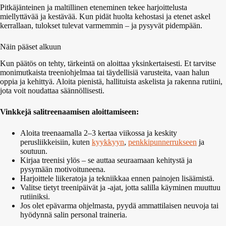
Pitkäjänteinen ja maltillinen eteneminen tekee harjoittelusta
miellyttävää ja kestävää. Kun pidät huolta kehostasi ja etenet askel
kerrallaan, tulokset tulevat varmemmin – ja pysyvät pidempään.
Näin pääset alkuun
Kun päätös on tehty, tärkeintä on aloittaa yksinkertaisesti. Et tarvitse
monimutkaista treeniohjelmaa tai täydellisiä varusteita, vaan halun
oppia ja kehittyä. Aloita pienistä, hallituista askelista ja rakenna rutiini,
jota voit noudattaa säännöllisesti.
Vinkkejä salitreenaamisen aloittamiseen:
Aloita treenaamalla 2–3 kertaa viikossa ja keskity
perusliikkeisiin, kuten
kyykkyyn
,
penkkipunnerrukseen
ja
soutuun.
Kirjaa treenisi ylös – se auttaa seuraamaan kehitystä ja
pysymään motivoituneena.
Harjoittele liikeratoja ja tekniikkaa ennen painojen lisäämistä.
Valitse tietyt treenipäivät ja -ajat, jotta salilla käyminen muuttuu
rutiiniksi.
Jos olet epävarma ohjelmasta, pyydä ammattilaisen neuvoja tai
hyödynnä salin personal traineria.