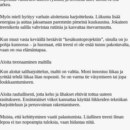
arkea.
Myös mieli hyötyy varhain aloitetusta harjoittelusta. Liikunta lisää
energiaa ja auttaa jaksamaan paremmin pimeinä kuukausina. Jokainen
treenikerta salilla vahvistaa rutiinia ja kasvattaa itsevarmuutta.
Kun muut vasta keväällä heräävät “kesäkuntoprojektiin”, sinulla on jo
pohja kunnossa – ja huomaat, että treeni ei ole enää tunnu pakottavalta,
vaan on osa elämäntapaa.
Aloita treenaaminen maltilla
Kun aloitat saliharjoittelun, maltti on valttia. Moni innostuu liikaa ja
yrittää tehdä liikaa liian nopeasti. Se on varma tie väsymiseen tai jopa
loukkaantumiseen.
Aloita rauhallisesti, jotta keho ja lihakset ehtivät tottua uuteen
rasitukseen. Ensimmäiset viikot kannattaa käyttää liikkeiden tekniikan
harjoitteluun ja perusvoiman rakentamiseen.
Muista, että kehittyminen vaatii palautumista. Liiallinen treeni ilman
lepoa ei tuo nopeampia tuloksia, vaan hidastaa niitä.