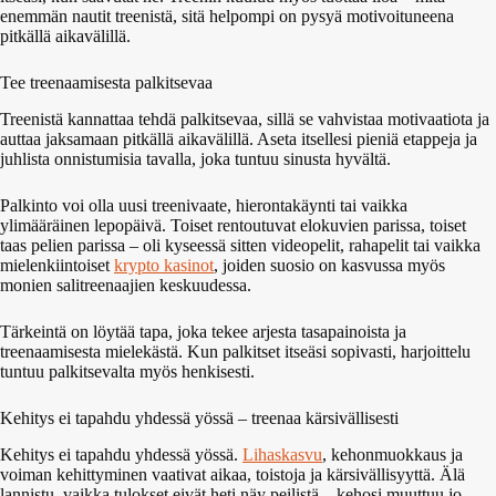
enemmän nautit treenistä, sitä helpompi on pysyä motivoituneena
pitkällä aikavälillä.
Tee treenaamisesta palkitsevaa
Treenistä kannattaa tehdä palkitsevaa, sillä se vahvistaa motivaatiota ja
auttaa jaksamaan pitkällä aikavälillä. Aseta itsellesi pieniä etappeja ja
juhlista onnistumisia tavalla, joka tuntuu sinusta hyvältä.
Palkinto voi olla uusi treenivaate, hierontakäynti tai vaikka
ylimääräinen lepopäivä. Toiset rentoutuvat elokuvien parissa, toiset
taas pelien parissa – oli kyseessä sitten videopelit, rahapelit tai vaikka
mielenkiintoiset
krypto kasinot
, joiden suosio on kasvussa myös
monien salitreenaajien keskuudessa.
Tärkeintä on löytää tapa, joka tekee arjesta tasapainoista ja
treenaamisesta mielekästä. Kun palkitset itseäsi sopivasti, harjoittelu
tuntuu palkitsevalta myös henkisesti.
Kehitys ei tapahdu yhdessä yössä – treenaa kärsivällisesti
Kehitys ei tapahdu yhdessä yössä.
Lihaskasvu
, kehonmuokkaus ja
voiman kehittyminen vaativat aikaa, toistoja ja kärsivällisyyttä. Älä
lannistu, vaikka tulokset eivät heti näy peilistä – kehosi muuttuu jo