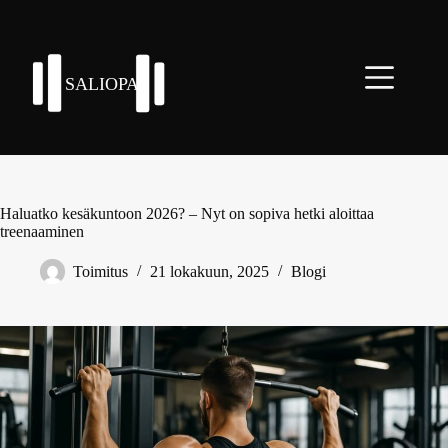
Skip
to
content
Haluatko kesäkuntoon 2026? – Nyt on sopiva hetki aloittaa
treenaaminen
Toimitus
21 lokakuun, 2025
Blogi