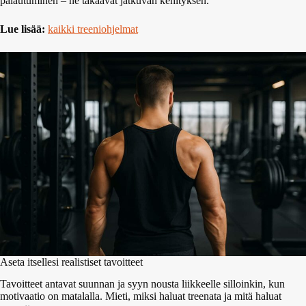
palautuminen – ne takaavat jatkuvan kehityksen.
Lue lisää:
kaikki treeniohjelmat
Aseta itsellesi realistiset tavoitteet
Tavoitteet antavat suunnan ja syyn nousta liikkeelle silloinkin, kun
motivaatio on matalalla. Mieti, miksi haluat treenata ja mitä haluat