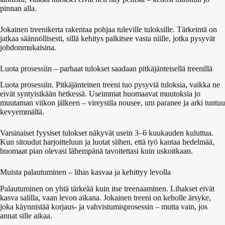
pinnan alla.
Jokainen treenikerta rakentaa pohjaa tuleville tuloksille. Tärkeintä on
jatkaa säännöllisesti, sillä kehitys palkitsee vasta niille, jotka pysyvät
johdonmukaisina.
Luota prosessiin – parhaat tulokset saadaan pitkäjänteisellä treenillä
Luota prosessiin. Pitkäjänteinen treeni tuo pysyviä tuloksia, vaikka ne
eivät syntyisikään hetkessä. Useimmat huomaavat muutoksia jo
muutaman viikon jälkeen – vireystila nousee, uni paranee ja arki tuntuu
kevyemmältä.
Varsinaiset fyysiset tulokset näkyvät usein 3–6 kuukauden kuluttua.
Kun sitoudut harjoitteluun ja luotat siihen, että työ kantaa hedelmää,
huomaat pian olevasi lähempänä tavoitettasi kuin uskoitkaan.
Muista palautuminen – lihas kasvaa ja kehittyy levolla
Palautuminen on yhtä tärkeää kuin itse treenaaminen. Lihakset eivät
kasva salilla, vaan levon aikana. Jokainen treeni on keholle ärsyke,
joka käynnistää korjaus- ja vahvistumisprosessin – mutta vain, jos
annat sille aikaa.