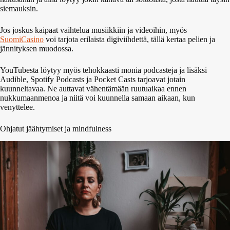
siemauksin.
Jos joskus kaipaat vaihtelua musiikkiin ja videoihin, myös
SuomiCasino
voi tarjota erilaista digiviihdettä, tällä kertaa pelien ja
jännityksen muodossa.
YouTubesta löytyy myös tehokkaasti monia podcasteja ja lisäksi
Audible, Spotify Podcasts ja Pocket Casts tarjoavat jotain
kuunneltavaa. Ne auttavat vähentämään ruutuaikaa ennen
nukkumaanmenoa ja niitä voi kuunnella samaan aikaan, kun
venyttelee.
Ohjatut jäähtymiset ja mindfulness