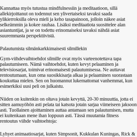
Kannattaa myös tutustua mindfulnessiin ja meditaatioon, sillä
allekirjoittanut on todennut sen ylivertaiseksi tavaksi saada
ylikierroksilla oleva mieli ja keho tasapainoon, jolloin näkee asiat
selkeämmin ja kokee rauhaa. Lisäksi meditaatiota suosittelee alan
asiantuntijat, ja se on todettu erinomaiseksi tavaksi nähdä asiat
suuremmasta perspektiivistä.
Palautumista silmänkarkkimaisesti silmillekin
Gym-viihdevaihtoehdot silmille ovat myös varteenotettava tapa
palautumiseen. Nämä vaihtoehdot, kuten kevyt pelaaminen ja
televisiosarjat, toimivat erinomaisesti palautumisessa. Ne auttavat
rentoutumaan, kun oma suosikkisarja alkaa ja pelaaminen suorastaan
koukuttaa mielen. Sen on huomannut lukemattomat vanhemmat, kun
esimerkiksi uusi peli on julkaistu.
Niiden on kuitenkin on oltava jotain kevyttä, 20-30 minuuttia, jotta ei
sitten aamuyöhön asti pelata tai katsota jotain sarjaa viimeiseen jaksoon
asti. Tuollainen ajoittaminen auttaa antamaan sen palautumisen, mutta
ei kuitenkaan mene ihan loppuun asti. Tässä muutamia fitness
rentoutus viihde vaihtoehtoja:
Lyhyet animaatiosarjat, kuten Simpsonit, Kukkulan Kuningas, Rick &