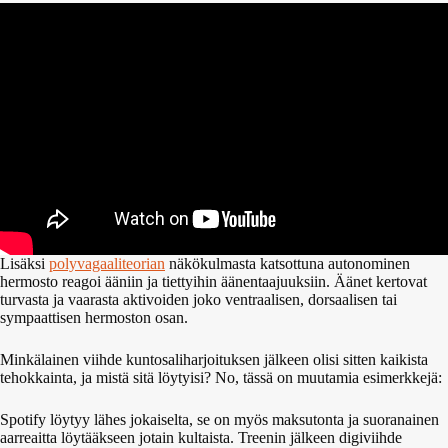
Lisäksi
polyvagaaliteorian
näkökulmasta katsottuna autonominen
hermosto reagoi ääniin ja tiettyihin äänentaajuuksiin. Äänet kertovat
turvasta ja vaarasta aktivoiden joko ventraalisen, dorsaalisen tai
sympaattisen hermoston osan.
Minkälainen viihde kuntosaliharjoituksen jälkeen olisi sitten kaikista
tehokkainta, ja mistä sitä löytyisi? No, tässä on muutamia esimerkkejä:
Spotify löytyy lähes jokaiselta, se on myös maksutonta ja suoranainen
aarreaitta löytääkseen jotain kultaista. Treenin jälkeen digiviihde