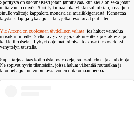
Spotifystä on suoranaisesti jotain jännittävää, kun siellä on sekä jotain
uutta vanhaa myös: Spotify tarjoaa joka viikko soittolistan, jossa juuri
sinulle valittuja kappaleita monesta eri musiikkigenrestä. Kannattaa
käydä se läpi ja tykätä joistakin, jotka resonoivat parhaiten.
Yle Areena on puolestaan täydellinen valinta
, jos haluat vaihtelua
musiikin rinnalle. Sieltä löytyy sarjoja, dokumentteja ja elokuvia, ja
kaikki ilmaiseksi. Lyhyet ohjelmat toimivat loistavasti esimerkiksi
venyttelyn taustalla.
Supla tarjoaa taas kotimaisia podcasteja, radio-ohjelmia ja äänikirjoja.
Ne sopivat hyvin tilanteisiin, joissa haluat vähentää ruutuaikaa ja
kuunnella jotain rentouttavaa ennen nukkumaanmenoa.