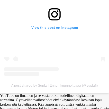
View this post on Instagram
A post shared by Supla | Eniten kuunneltavaa (@suplafi)
YouTube on ilmainen ja se vasta onkin todellinen digitaalinen
aarreaitta. Gym-viihdevaihtoehdot eivät käytännössä koskaan lopu
kesken sitä käytettäessä. Käytännössä voit pistää vaikka minkä
hakusanan ja aina löytyy jokin kanava tai soittolista, josta nauttia täysin