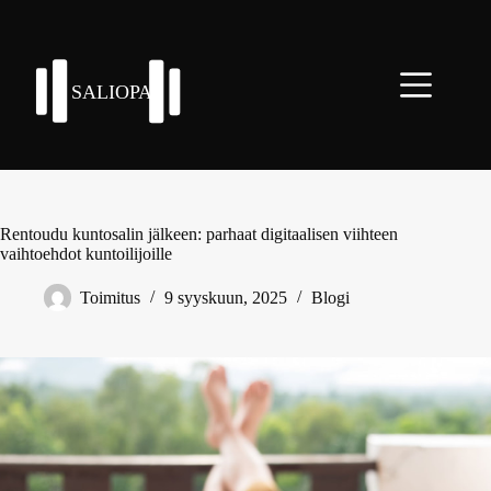
Skip
to
content
Rentoudu kuntosalin jälkeen: parhaat digitaalisen viihteen
vaihtoehdot kuntoilijoille
Toimitus
9 syyskuun, 2025
Blogi