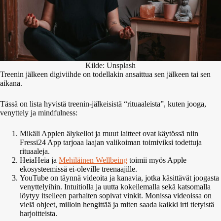
Kilde: Unsplash
Treenin jälkeen digiviihde on todellakin ansaittua sen jälkeen tai sen
aikana.
Tässä on lista hyvistä treenin-jälkeisistä “rituaaleista”, kuten jooga,
venyttely ja mindfulness:
Mikäli Applen älykellot ja muut laitteet ovat käytössä niin
Fressi24 App tarjoaa laajan valikoiman toimiviksi todettuja
rituaaleja.
HeiaHeia ja
Mehiläinen Wellbeing
toimii myös Apple
ekosysteemissä ei-oleville treenaajille.
YouTube on täynnä videoita ja kanavia, jotka käsittävät joogasta
venyttelyihin. Intuitiolla ja uutta kokeilemalla sekä katsomalla
löytyy itselleen parhaiten sopivat vinkit. Monissa videoissa on
vielä ohjeet, milloin hengittää ja miten saada kaikki irti tietyistä
harjoitteista.