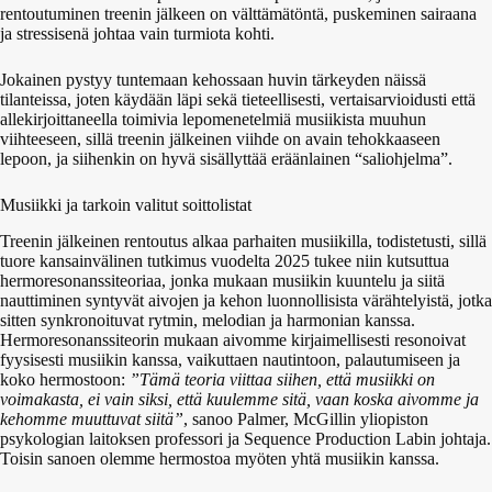
rentoutuminen treenin jälkeen on välttämätöntä, puskeminen sairaana
ja stressisenä johtaa vain turmiota kohti.
Jokainen pystyy tuntemaan kehossaan huvin tärkeyden näissä
tilanteissa, joten käydään läpi sekä tieteellisesti, vertaisarvioidusti että
allekirjoittaneella toimivia lepomenetelmiä musiikista muuhun
viihteeseen, sillä treenin jälkeinen viihde on avain tehokkaaseen
lepoon, ja siihenkin on hyvä sisällyttää eräänlainen “saliohjelma”.
Musiikki ja tarkoin valitut soittolistat
Treenin jälkeinen rentoutus alkaa parhaiten musiikilla, todistetusti, sillä
tuore kansainvälinen tutkimus vuodelta 2025 tukee niin kutsuttua
hermoresonanssiteoriaa, jonka mukaan musiikin kuuntelu ja siitä
nauttiminen syntyvät aivojen ja kehon luonnollisista värähtelyistä, jotka
sitten synkronoituvat rytmin, melodian ja harmonian kanssa.
Hermoresonanssiteorin mukaan aivomme kirjaimellisesti resonoivat
fyysisesti musiikin kanssa, vaikuttaen nautintoon, palautumiseen ja
koko hermostoon:
”Tämä teoria viittaa siihen, että musiikki on
voimakasta, ei vain siksi, että kuulemme sitä, vaan koska aivomme ja
kehomme muuttuvat siitä”
, sanoo Palmer, McGillin yliopiston
psykologian laitoksen professori ja Sequence Production Labin johtaja.
Toisin sanoen olemme hermostoa myöten yhtä musiikin kanssa.