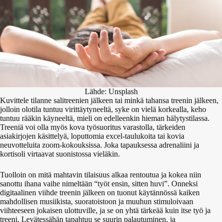
Lähde: Unsplash
Kuvittele tilanne salitreenien jälkeen tai minkä tahansa treenin jälkeen,
jolloin olotila tuntuu virittäytyneeltä, syke on vielä korkealla, keho
tuntuu rääkin käyneeltä, mieli on edelleenkin hieman hälytystilassa.
Treeniä voi olla myös kova työsuoritus varastolla, tärkeiden
asiakirjojen käsittelyä, loputtomia excel-taulukoita tai kovia
neuvotteluita zoom-kokouksissa. Joka tapauksessa adrenaliini ja
kortisoli virtaavat suonistossa vieläkin.
Tuolloin on mitä mahtavin tilaisuus alkaa rentoutua ja kokea niin
sanottu ihana vaihe nimeltään “työt ensin, sitten huvi”. Onneksi
digitaalinen viihde treenin jälkeen on tuonut käytännössä kaiken
mahdollisen musiikista, suoratoistoon ja muuhun stimuloivaan
viihteeseen jokaisen ulottuville, ja se on yhtä tärkeää kuin itse työ ja
treeni. Levätessähän tapahtuu se suurin palautuminen, ja