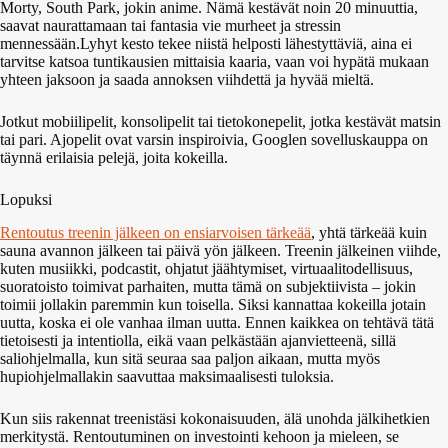
Morty, South Park, jokin anime. Nämä kestävät noin 20 minuuttia,
saavat naurattamaan tai fantasia vie murheet ja stressin
mennessään.Lyhyt kesto tekee niistä helposti lähestyttäviä, aina ei
tarvitse katsoa tuntikausien mittaisia kaaria, vaan voi hypätä mukaan
yhteen jaksoon ja saada annoksen viihdettä ja hyvää mieltä.
Jotkut mobiilipelit, konsolipelit tai tietokonepelit, jotka kestävät matsin
tai pari. Ajopelit ovat varsin inspiroivia, Googlen sovelluskauppa on
täynnä erilaisia pelejä, joita kokeilla.
Lopuksi
Rentoutus treenin jälkeen on ensiarvoisen tärkeää
, yhtä tärkeää kuin
sauna avannon jälkeen tai päivä yön jälkeen. Treenin jälkeinen viihde,
kuten musiikki, podcastit, ohjatut jäähtymiset, virtuaalitodellisuus,
suoratoisto toimivat parhaiten, mutta tämä on subjektiivista – jokin
toimii jollakin paremmin kun toisella. Siksi kannattaa kokeilla jotain
uutta, koska ei ole vanhaa ilman uutta. Ennen kaikkea on tehtävä tätä
tietoisesti ja intentiolla, eikä vaan pelkästään ajanvietteenä, sillä
saliohjelmalla, kun sitä seuraa saa paljon aikaan, mutta myös
hupiohjelmallakin saavuttaa maksimaalisesti tuloksia.
Kun siis rakennat treenistäsi kokonaisuuden, älä unohda jälkihetkien
merkitystä. Rentoutuminen on investointi kehoon ja mieleen, se