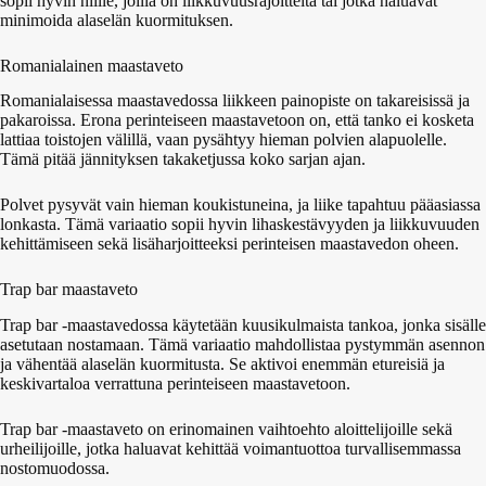
sopii hyvin niille, joilla on liikkuvuusrajoitteita tai jotka haluavat
minimoida alaselän kuormituksen.
Romanialainen maastaveto
Romanialaisessa maastavedossa liikkeen painopiste on takareisissä ja
pakaroissa. Erona perinteiseen maastavetoon on, että tanko ei kosketa
lattiaa toistojen välillä, vaan pysähtyy hieman polvien alapuolelle.
Tämä pitää jännityksen takaketjussa koko sarjan ajan.
Polvet pysyvät vain hieman koukistuneina, ja liike tapahtuu pääasiassa
lonkasta. Tämä variaatio sopii hyvin lihaskestävyyden ja liikkuvuuden
kehittämiseen sekä lisäharjoitteeksi perinteisen maastavedon oheen.
Trap bar maastaveto
Trap bar -maastavedossa käytetään kuusikulmaista tankoa, jonka sisälle
asetutaan nostamaan. Tämä variaatio mahdollistaa pystymmän asennon
ja vähentää alaselän kuormitusta. Se aktivoi enemmän etureisiä ja
keskivartaloa verrattuna perinteiseen maastavetoon.
Trap bar -maastaveto on erinomainen vaihtoehto aloittelijoille sekä
urheilijoille, jotka haluavat kehittää voimantuottoa turvallisemmassa
nostomuodossa.