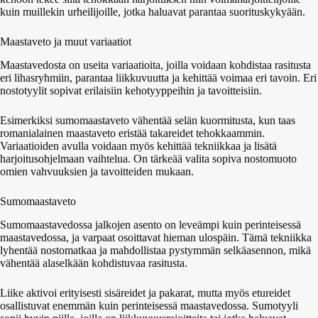
kuin muillekin urheilijoille, jotka haluavat parantaa suorituskykyään.
Maastaveto ja muut variaatiot
Maastavedosta on useita variaatioita, joilla voidaan kohdistaa rasitusta
eri lihasryhmiin, parantaa liikkuvuutta ja kehittää voimaa eri tavoin. Eri
nostotyylit sopivat erilaisiin kehotyyppeihin ja tavoitteisiin.
Esimerkiksi sumomaastaveto vähentää selän kuormitusta, kun taas
romanialainen maastaveto eristää takareidet tehokkaammin.
Variaatioiden avulla voidaan myös kehittää tekniikkaa ja lisätä
harjoitusohjelmaan vaihtelua. On tärkeää valita sopiva nostomuoto
omien vahvuuksien ja tavoitteiden mukaan.
Sumomaastaveto
Sumomaastavedossa jalkojen asento on leveämpi kuin perinteisessä
maastavedossa, ja varpaat osoittavat hieman ulospäin. Tämä tekniikka
lyhentää nostomatkaa ja mahdollistaa pystymmän selkäasennon, mikä
vähentää alaselkään kohdistuvaa rasitusta.
Liike aktivoi erityisesti sisäreidet ja pakarat, mutta myös etureidet
osallistuvat enemmän kuin perinteisessä maastavedossa. Sumotyyli