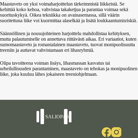
Maastaveto on yksi voimaharjoittelun tärkeimmistä liikkeistä. Se
kehittää koko kehoa, vahvistaa takaketjua ja parantaa voimaa sekä
suorituskykyä. Oikea tekniikka on avainasemassa, sillä väärin
suoritettuna liike voi kuormittaa alaselkää ja lisätä loukkaantumisriskiä.
Säännöllinen ja nousujohteinen harjoittelu mahdollistaa kehityksen,
mutta palautumiselle on annettava riittävästi aikaa. Eri variaatiot, kuten
sumomaastaveto ja romanialainen maastaveto, tuovat monipuolisuutta
treeniin ja auttavat vahvistamaan eri lihasryhmiä.
Olipa tavoitteena voiman lisäys, lihasmassan kasvatus tai
urheilullisuuden parantaminen, maastaveto on tehokas ja monipuolinen
liike, joka kuuluu lähes jokaiseen treeniohjelmaan.