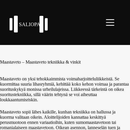
Skip
to
content
Maastaveto – Maastaveto tekniikka & vinkit
Maastaveto on yksi tehokkaimmista voimaharjoitteluliikkeistä. Se
kuormittaa suuria lihasryhmiä, kehittää koko kehon voimaa ja parantaa
suorituskykyä monissa urheilulajeissa. Liikkeessä tärkeintä on oikea
suoritustekniikka, sillä väärin tehtynä se voi aiheuttaa
loukkaantumisriskin.
Maastaveto sopii lähes kaikille, kunhan tekniikka on hallussa ja
kuorma valitaan oikein. Aloittelijoiden kannattaa keskittyä
perusmuotoon ennen variaatioihin, kuten sumomaastavetoon tai
romanialaiseen maastavetoon. Oikean asennon, lanneselän tuen ja