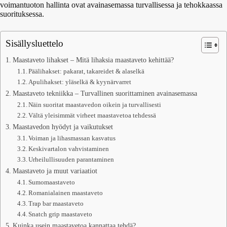
voimantuoton hallinta ovat avainasemassa turvallisessa ja tehokkaassa
suorituksessa.
Sisällysluettelo
Maastaveto lihakset – Mitä lihaksia maastaveto kehittää?
Päälihakset: pakarat, takareidet & alaselkä
Apulihakset: yläselkä & kyynärvarret
Maastaveto tekniikka – Turvallinen suorittaminen avainasemassa
Näin suoritat maastavedon oikein ja turvallisesti
Vältä yleisimmät virheet maastavetoa tehdessä
Maastavedon hyödyt ja vaikutukset
Voiman ja lihasmassan kasvatus
Keskivartalon vahvistaminen
Urheilullisuuden parantaminen
Maastaveto ja muut variaatiot
Sumomaastaveto
Romanialainen maastaveto
Trap bar maastaveto
Snatch grip maastaveto
Kuinka usein maastavetoa kannattaa tehdä?