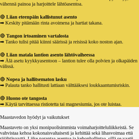
vähennä painoa ja harjoittele lähtöasentoa.
🔴
Liian eteenpäin kallistunut asento
➡ Keskity pitämään rinta avoimena ja hartiat takana.
🔴
Tangon irtoaminen vartalosta
➡ Tanko tulisi pitää kiinni säärissä ja reisissä koko noston ajan.
🔴
Liian matala lantion asento lähtövaiheessa
➡ Älä asetu kyykkyasentoon – lantion tulee olla polvien ja olkapäiden
välissä.
🔴
Nopea ja hallitsematon lasku
➡ Palauta tanko hallitusti lattiaan välttääksesi loukkaantumisriskin.
🔴
Huono ote tangosta
➡ Käytä tarvittaessa ristiotetta tai magnesiumia, jos ote luistaa.
Maastavedon hyödyt ja vaikutukset
Maastaveto on yksi monipuolisimmista voimaharjoitteluliikkeistä. Se
vahvistaa kehoa kokonaisvaltaisesti ja kehittää sekä lihasvoimaa että
räjähtävyyttä. Liike parantaa asentoa ja kehonhallintaa, sillä se vaatii