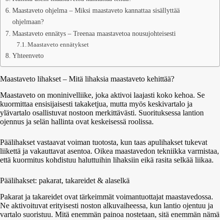
Maastaveto ohjelma – Miksi maastaveto kannattaa sisällyttää
ohjelmaan?
Maastaveto ennätys – Treenaa maastavetoa nousujohteisesti
Maastaveto ennätykset
Yhteenveto
Maastaveto lihakset – Mitä lihaksia maastaveto kehittää?
Maastaveto on moninivelliike, joka aktivoi laajasti koko kehoa. Se
kuormittaa ensisijaisesti takaketjua, mutta myös keskivartalo ja
ylävartalo osallistuvat nostoon merkittävästi. Suorituksessa lantion
ojennus ja selän hallinta ovat keskeisessä roolissa.
Päälihakset vastaavat voiman tuotosta, kun taas apulihakset tukevat
liikettä ja vakauttavat asentoa. Oikea maastavedon tekniikka varmistaa,
että kuormitus kohdistuu haluttuihin lihaksiin eikä rasita selkää liikaa.
Päälihakset: pakarat, takareidet & alaselkä
Pakarat ja takareidet ovat tärkeimmät voimantuottajat maastavedossa.
Ne aktivoituvat erityisesti noston alkuvaiheessa, kun lantio ojentuu ja
vartalo suoristuu. Mitä enemmän painoa nostetaan, sitä enemmän nämä