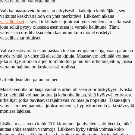
Keskivartalon vahvistaminen
Vaikka maastaveto tunnetaan erityisesti takaketjun kehittäjänä, sen
vaikutus keskivartaloon on yhtä merkittävä. Liikkeen aikana
vatsalihakset
ja syvät tukilihakset joutuvat työskentelemään jatkuvasti,
jotta selkä pysyy oikeassa asennossa ja vartalo hallittuna. Tämä
vahvistaa core-lihaksia tehokkaammin kuin monet eristetyt
vatsalihasharjoitukset.
Vahva keskivartalo ei ainoastaan tue suurempia nostoja, vaan parantaa
myös ryhtiä ja vähentää alaselän kipuja. Maastaveto kehittää voimaa,
joka siirtyy suoraan arjen toimintoihin ja muihin urheilulajeihin, joissa
vartalon hallinta on keskeisessä roolissa.
Urheilullisuuden parantaminen
Maastavedolla on laaja vaikutus urheilulliseen suorituskykyyn. Koska
liike kehittää voimantuottoa ja kehonhallintaa, siitä hyötyvät erityisesti
urheilijat, jotka tarvitsevat räjähtävää voimaa ja nopeutta. Takaketjun
vahvistaminen parantaa juoksunopeutta, hyppykorkeutta ja kestävyyttä
monissa lajeissa.
Lisäksi maastaveto kehittää liikkuvuutta ja nivelten stabiliteettia, mikä
auttaa ehkäisemään vammoja. Liikkeen kyky siirtää voimaa koko
kehoon tekee siitä tehokkaan harjoituksen niin voimaharjoittelijoille