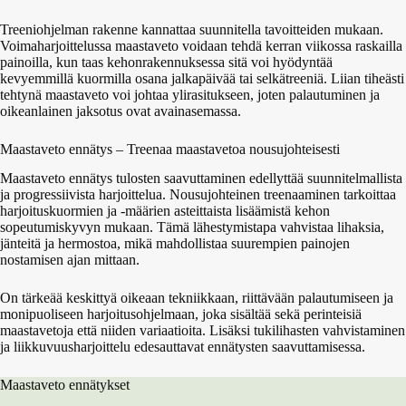
Treeniohjelman rakenne kannattaa suunnitella tavoitteiden mukaan.
Voimaharjoittelussa maastaveto voidaan tehdä kerran viikossa raskailla
painoilla, kun taas kehonrakennuksessa sitä voi hyödyntää
kevyemmillä kuormilla osana jalkapäivää tai selkätreeniä. Liian tiheästi
tehtynä maastaveto voi johtaa ylirasitukseen, joten palautuminen ja
oikeanlainen jaksotus ovat avainasemassa.
Maastaveto ennätys – Treenaa maastavetoa nousujohteisesti
Maastaveto ennätys tulosten saavuttaminen edellyttää suunnitelmallista
ja progressiivista harjoittelua. Nousujohteinen treenaaminen tarkoittaa
harjoituskuormien ja -määrien asteittaista lisäämistä kehon
sopeutumiskyvyn mukaan. Tämä lähestymistapa vahvistaa lihaksia,
jänteitä ja hermostoa, mikä mahdollistaa suurempien painojen
nostamisen ajan mittaan.
On tärkeää keskittyä oikeaan tekniikkaan, riittävään palautumiseen ja
monipuoliseen harjoitusohjelmaan, joka sisältää sekä perinteisiä
maastavetoja että niiden variaatioita. Lisäksi tukilihasten vahvistaminen
ja liikkuvuusharjoittelu edesauttavat ennätysten saavuttamisessa.
Maastaveto ennätykset