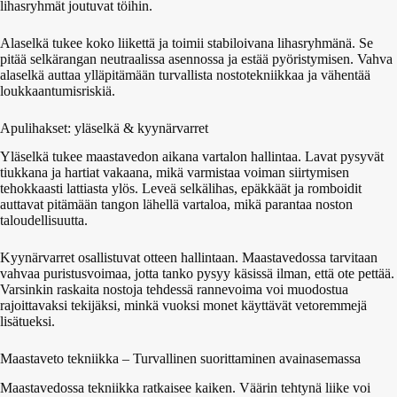
lihasryhmät joutuvat töihin.
Alaselkä tukee koko liikettä ja toimii stabiloivana lihasryhmänä. Se
pitää selkärangan neutraalissa asennossa ja estää pyöristymisen. Vahva
alaselkä auttaa ylläpitämään turvallista nostotekniikkaa ja vähentää
loukkaantumisriskiä.
Apulihakset: yläselkä & kyynärvarret
Yläselkä tukee maastavedon aikana vartalon hallintaa. Lavat pysyvät
tiukkana ja hartiat vakaana, mikä varmistaa voiman siirtymisen
tehokkaasti lattiasta ylös. Leveä selkälihas, epäkkäät ja romboidit
auttavat pitämään tangon lähellä vartaloa, mikä parantaa noston
taloudellisuutta.
Kyynärvarret osallistuvat otteen hallintaan. Maastavedossa tarvitaan
vahvaa puristusvoimaa, jotta tanko pysyy käsissä ilman, että ote pettää.
Varsinkin raskaita nostoja tehdessä rannevoima voi muodostua
rajoittavaksi tekijäksi, minkä vuoksi monet käyttävät vetoremmejä
lisätueksi.
Maastaveto tekniikka – Turvallinen suorittaminen avainasemassa
Maastavedossa tekniikka ratkaisee kaiken. Väärin tehtynä liike voi