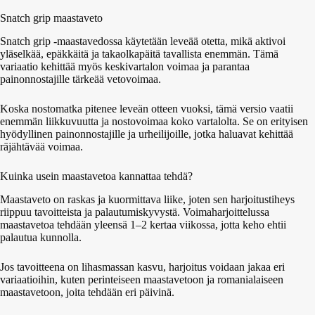
Snatch grip maastaveto
Snatch grip -maastavedossa käytetään leveää otetta, mikä aktivoi
yläselkää, epäkkäitä ja takaolkapäitä tavallista enemmän. Tämä
variaatio kehittää myös keskivartalon voimaa ja parantaa
painonnostajille tärkeää vetovoimaa.
Koska nostomatka pitenee leveän otteen vuoksi, tämä versio vaatii
enemmän liikkuvuutta ja nostovoimaa koko vartalolta. Se on erityisen
hyödyllinen painonnostajille ja urheilijoille, jotka haluavat kehittää
räjähtävää voimaa.
Kuinka usein maastavetoa kannattaa tehdä?
Maastaveto on raskas ja kuormittava liike, joten sen harjoitustiheys
riippuu tavoitteista ja palautumiskyvystä. Voimaharjoittelussa
maastavetoa tehdään yleensä 1–2 kertaa viikossa, jotta keho ehtii
palautua kunnolla.
Jos tavoitteena on lihasmassan kasvu, harjoitus voidaan jakaa eri
variaatioihin, kuten perinteiseen maastavetoon ja romanialaiseen
maastavetoon, joita tehdään eri päivinä.