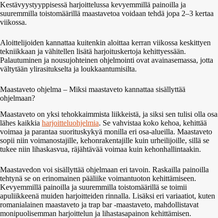
Kestävyystyyppisessä harjoittelussa kevyemmillä painoilla ja
suuremmilla toistomäärillä maastavetoa voidaan tehdä jopa 2–3 kertaa
viikossa.
Aloittelijoiden kannattaa kuitenkin aloittaa kerran viikossa keskittyen
tekniikkaan ja vähitellen lisätä harjoituskertoja kehittyessään.
Palautuminen ja nousujohteinen ohjelmointi ovat avainasemassa, jotta
vältytään ylirasitukselta ja loukkaantumisilta.
Maastaveto ohjelma – Miksi maastaveto kannattaa sisällyttää
ohjelmaan?
Maastaveto on yksi tehokkaimmista liikkeistä, ja siksi sen tulisi olla osa
lähes kaikkia
harjoitteluohjelmia
. Se vahvistaa koko kehoa, kehittää
voimaa ja parantaa suorituskykyä monilla eri osa-alueilla. Maastaveto
sopii niin voimanostajille, kehonrakentajille kuin urheilijoille, sillä se
tukee niin lihaskasvua, räjähtävää voimaa kuin kehonhallintaakin.
Maastavedon voi sisällyttää ohjelmaan eri tavoin. Raskailla painoilla
tehtynä se on erinomainen pääliike voimantuoton kehittämiseen.
Kevyemmillä painoilla ja suuremmilla toistomäärillä se toimii
apuliikkeenä muiden harjoitteiden rinnalla. Lisäksi eri variaatiot, kuten
romanialainen maastaveto ja trap bar -maastaveto, mahdollistavat
monipuolisemman harjoittelun ja lihastasapainon kehittämisen.