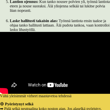
Lantion ojennus:
Kun tanko nousee polvien yli, työnnä lantiota
eteen ja nouse suoraksi. Älä yliojenna selkää tai lukitse polvia
liian nopeasti.
Laske hallitusti takaisin alas:
Työnnä lantiota ensin taakse ja
ohjaa tanko hallitusti lattiaan. Älä pudota tankoa, vaan kontrolloi
lasku lihastyöllä.
Vältä yleisimmät virheet maastavetoa tehdessä
🔴
Pyöristynyt selkä
➡ Pidä selkä neutraalina koko noston ajan. Jos alaselkä pyöristyy,