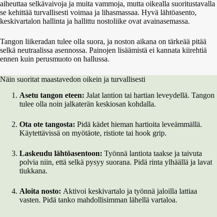
aiheuttaa selkävaivoja ja muita vammoja, mutta oikealla suoritustavalla
se kehittää turvallisesti voimaa ja lihasmassaa. Hyvä lähtöasento,
keskivartalon hallinta ja hallittu nostoliike ovat avainasemassa.
Tangon liikeradan tulee olla suora, ja noston aikana on tärkeää pitää
selkä neutraalissa asennossa. Painojen lisäämistä ei kannata kiirehtiä
ennen kuin perusmuoto on hallussa.
Näin suoritat maastavedon oikein ja turvallisesti
Asetu tangon eteen:
Jalat lantion tai hartian leveydellä. Tangon
tulee olla noin jalkaterän keskiosan kohdalla.
Ota ote tangosta:
Pidä kädet hieman hartioita leveämmällä.
Käytettävissä on myötäote, ristiote tai hook grip.
Laskeudu lähtöasentoon:
Työnnä lantiota taakse ja taivuta
polvia niin, että selkä pysyy suorana. Pidä rinta ylhäällä ja lavat
tiukkana.
Aloita nosto:
Aktivoi keskivartalo ja työnnä jaloilla lattiaa
vasten. Pidä tanko mahdollisimman lähellä vartaloa.