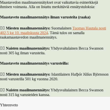
Maastavedon maailmanennätykset ovat vaikuttavia esimerkkejä
ihmisen voimasta. Alla on listattu merkittäviä ennätystuloksia:
Maastaveto maailmanennätys ilman varusteita (raaka)
🏋️‍♂️ Miesten maailmanennätys:
Suomalainen
Tuomas Hautala nosti
402,5 kg 10. maaliskuuta 2024
. Tämä tulos on samalla
raakamaastavedon maailmanennätys.
🏋️‍♀️ Naisten maailmanennätys:
Yhdysvaltalainen Becca Swanson
nosti 305 kg ilman varusteita.
Maastaveto maailmanennätys varusteilla:
🏋️‍♂️ Miesten maailmanennätys:
Islantilainen Hafþór Júlíus Björnsson
nosti varusteilla 501 kg vuonna 2020.
🏋️‍♀️ Naisten maailmanennätys:
Yhdysvaltalainen Becca Swanson
nosti 315 kg varusteiden kanssa.
Yhteenveto