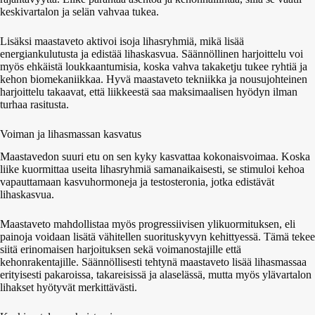
keskivartalon ja selän vahvaa tukea.
Lisäksi maastaveto aktivoi isoja lihasryhmiä, mikä lisää
energiankulutusta ja edistää lihaskasvua. Säännöllinen harjoittelu voi
myös ehkäistä loukkaantumisia, koska vahva takaketju tukee ryhtiä ja
kehon biomekaniikkaa. Hyvä maastaveto tekniikka ja nousujohteinen
harjoittelu takaavat, että liikkeestä saa maksimaalisen hyödyn ilman
turhaa rasitusta.
Voiman ja lihasmassan kasvatus
Maastavedon suuri etu on sen kyky kasvattaa kokonaisvoimaa. Koska
liike kuormittaa useita lihasryhmiä samanaikaisesti, se stimuloi kehoa
vapauttamaan kasvuhormoneja ja testosteronia, jotka edistävät
lihaskasvua.
Maastaveto mahdollistaa myös progressiivisen ylikuormituksen, eli
painoja voidaan lisätä vähitellen suorituskyvyn kehittyessä. Tämä tekee
siitä erinomaisen harjoituksen sekä voimanostajille että
kehonrakentajille. Säännöllisesti tehtynä maastaveto lisää lihasmassaa
erityisesti pakaroissa, takareisissä ja alaselässä, mutta myös ylävartalon
lihakset hyötyvät merkittävästi.