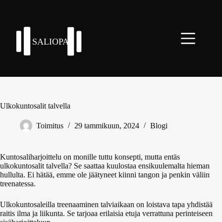
Skip
to
content
Ulkokuntosalit talvella
Toimitus
29 tammikuun, 2024
Blogi
Kuntosaliharjoittelu on monille tuttu konsepti, mutta entäs
ulkokuntosalit talvella? Se saattaa kuulostaa ensikuulemalta hieman
hullulta. Ei hätää, emme ole jäätyneet kiinni tangon ja penkin väliin
treenatessa.
Ulkokuntosaleilla treenaaminen talviaikaan on loistava tapa yhdistää
raitis ilma ja liikunta. Se tarjoaa erilaisia etuja verrattuna perinteiseen