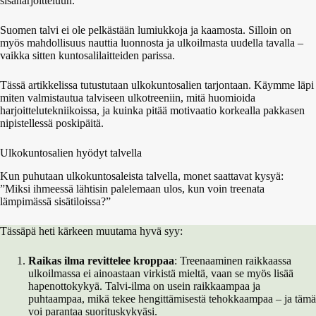
sisäharjoitteluun.
Suomen talvi ei ole pelkästään lumiukkoja ja kaamosta. Silloin on
myös mahdollisuus nauttia luonnosta ja ulkoilmasta uudella tavalla –
vaikka sitten kuntosalilaitteiden parissa.
Tässä artikkelissa tutustutaan ulkokuntosalien tarjontaan. Käymme läpi
miten valmistautua talviseen ulkotreeniin, mitä huomioida
harjoittelutekniikoissa, ja kuinka pitää motivaatio korkealla pakkasen
nipistellessä poskipäitä.
Ulkokuntosalien hyödyt talvella
Kun puhutaan ulkokuntosaleista talvella, monet saattavat kysyä:
”Miksi ihmeessä lähtisin palelemaan ulos, kun voin treenata
lämpimässä sisätiloissa?”
Tässäpä heti kärkeen muutama hyvä syy:
Raikas ilma revittelee kroppaa
: Treenaaminen raikkaassa
ulkoilmassa ei ainoastaan virkistä mieltä, vaan se myös lisää
hapenottokykyä. Talvi-ilma on usein raikkaampaa ja
puhtaampaa, mikä tekee hengittämisestä tehokkaampaa – ja tämä
voi parantaa suorituskykyäsi.