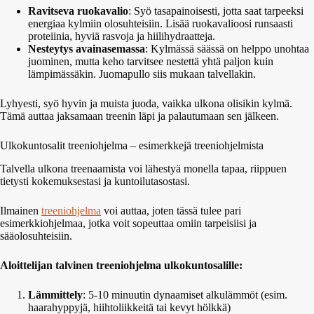
Ravitseva ruokavalio
: Syö tasapainoisesti, jotta saat tarpeeksi
energiaa kylmiin olosuhteisiin. Lisää ruokavalioosi runsaasti
proteiinia, hyviä rasvoja ja hiilihydraatteja.
Nesteytys avainasemassa
: Kylmässä säässä on helppo unohtaa
juominen, mutta keho tarvitsee nestettä yhtä paljon kuin
lämpimässäkin. Juomapullo siis mukaan talvellakin.
Lyhyesti, syö hyvin ja muista juoda, vaikka ulkona olisikin kylmä.
Tämä auttaa jaksamaan treenin läpi ja palautumaan sen jälkeen.
Ulkokuntosalit treeniohjelma – esimerkkejä treeniohjelmista
Talvella ulkona treenaamista voi lähestyä monella tapaa, riippuen
tietysti kokemuksestasi ja kuntoilutasostasi.
Ilmainen
treeniohjelma
voi auttaa, joten tässä tulee pari
esimerkkiohjelmaa, jotka voit sopeuttaa omiin tarpeisiisi ja
sääolosuhteisiin.
Aloittelijan talvinen treeniohjelma ulkokuntosalille:
Lämmittely
: 5-10 minuutin dynaamiset alkulämmöt (esim.
haarahyppyjä, hiihtoliikkeitä tai kevyt hölkkä)