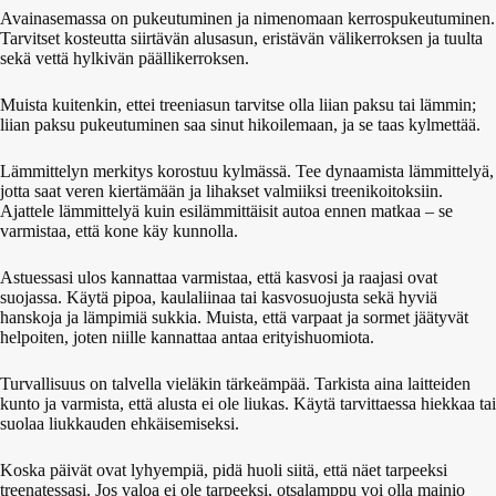
Avainasemassa on pukeutuminen ja nimenomaan kerrospukeutuminen.
Tarvitset kosteutta siirtävän alusasun, eristävän välikerroksen ja tuulta
sekä vettä hylkivän päällikerroksen.
Muista kuitenkin, ettei treeniasun tarvitse olla liian paksu tai lämmin;
liian paksu pukeutuminen saa sinut hikoilemaan, ja se taas kylmettää.
Lämmittelyn merkitys korostuu kylmässä. Tee dynaamista lämmittelyä,
jotta saat veren kiertämään ja lihakset valmiiksi treenikoitoksiin.
Ajattele lämmittelyä kuin esilämmittäisit autoa ennen matkaa – se
varmistaa, että kone käy kunnolla.
Astuessasi ulos kannattaa varmistaa, että kasvosi ja raajasi ovat
suojassa. Käytä pipoa, kaulaliinaa tai kasvosuojusta sekä hyviä
hanskoja ja lämpimiä sukkia. Muista, että varpaat ja sormet jäätyvät
helpoiten, joten niille kannattaa antaa erityishuomiota.
Turvallisuus on talvella vieläkin tärkeämpää. Tarkista aina laitteiden
kunto ja varmista, että alusta ei ole liukas. Käytä tarvittaessa hiekkaa tai
suolaa liukkauden ehkäisemiseksi.
Koska päivät ovat lyhyempiä, pidä huoli siitä, että näet tarpeeksi
treenatessasi. Jos valoa ei ole tarpeeksi, otsalamppu voi olla mainio