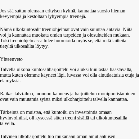
Jos sää sattuu olemaan erityisen kylmä, kannattaa suosio hieman
kevyempiä ja kestoltaan lyhyempiä treenejä.
Nämä ulkokuntosalit treeniohjelmat ovat vain suuntaa-antavia. Niitä
voi ja kannattaa muokata omien tarpeiden ja olosuhteiden mukaan.
Toki treeniohjelmassa tulee huomioida myös se, että mitä laitteita
tietyltä ulkosalilta löytyy.
Yhteenveto
Talvella ulkona kuntosaliharjoittelu voi aluksi kuulostaa haastavalta,
mutta kuten olemme käyneet läpi, luvassa voi olla ainutlaatuisia etuja ja
elämyksiä.
Raikas talvi-ilma, luonnon kauneus ja harjoittelun monipuolistaminen
ovat vain muutamia syistä miksi ulkoharjoittelu talvella kannattaa.
Tärkeintä on muistaa, että kuntoilu on investointia omaan
hyvinvointiisi, oli kyseessä sitten treeni sisällä tai ulkokuntosalilla
talvella.
Talvinen ulkoharjoittelu tuo mukanaan oman ainutlaatuisen