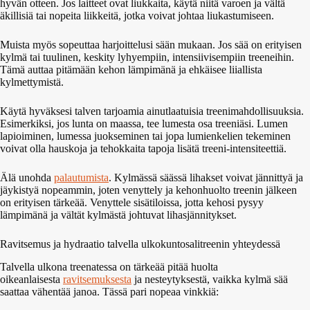
hyvän otteen. Jos laitteet ovat liukkaita, käytä niitä varoen ja vältä
äkillisiä tai nopeita liikkeitä, jotka voivat johtaa liukastumiseen.
Muista myös sopeuttaa harjoittelusi sään mukaan. Jos sää on erityisen
kylmä tai tuulinen, keskity lyhyempiin, intensiivisempiin treeneihin.
Tämä auttaa pitämään kehon lämpimänä ja ehkäisee liiallista
kylmettymistä.
Käytä hyväksesi talven tarjoamia ainutlaatuisia treenimahdollisuuksia.
Esimerkiksi, jos lunta on maassa, tee lumesta osa treeniäsi. Lumen
lapioiminen, lumessa juokseminen tai jopa lumienkelien tekeminen
voivat olla hauskoja ja tehokkaita tapoja lisätä treeni-intensiteettiä.
Älä unohda
palautumista
. Kylmässä säässä lihakset voivat jännittyä ja
jäykistyä nopeammin, joten venyttely ja kehonhuolto treenin jälkeen
on erityisen tärkeää. Venyttele sisätiloissa, jotta kehosi pysyy
lämpimänä ja vältät kylmästä johtuvat lihasjännitykset.
Ravitsemus ja hydraatio talvella ulkokuntosalitreenin yhteydessä
Talvella ulkona treenatessa on tärkeää pitää huolta
oikeanlaisesta
ravitsemuksesta
ja nesteytyksestä, vaikka kylmä sää
saattaa vähentää janoa. Tässä pari nopeaa vinkkiä: