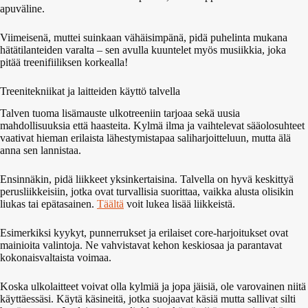
apuväline.
Viimeisenä, muttei suinkaan vähäisimpänä, pidä puhelinta mukana
hätätilanteiden varalta – sen avulla kuuntelet myös musiikkia, joka
pitää treenifiiliksen korkealla!
Treenitekniikat ja laitteiden käyttö talvella
Talven tuoma lisämauste ulkotreeniin tarjoaa sekä uusia
mahdollisuuksia että haasteita. Kylmä ilma ja vaihtelevat sääolosuhteet
vaativat hieman erilaista lähestymistapaa saliharjoitteluun, mutta älä
anna sen lannistaa.
Ensinnäkin, pidä liikkeet yksinkertaisina. Talvella on hyvä keskittyä
perusliikkeisiin, jotka ovat turvallisia suorittaa, vaikka alusta olisikin
liukas tai epätasainen.
Täältä
voit lukea lisää liikkeistä.
Esimerkiksi kyykyt, punnerrukset ja erilaiset core-harjoitukset ovat
mainioita valintoja. Ne vahvistavat kehon keskiosaa ja parantavat
kokonaisvaltaista voimaa.
Koska ulkolaitteet voivat olla kylmiä ja jopa jäisiä, ole varovainen niitä
käyttäessäsi. Käytä käsineitä, jotka suojaavat käsiä mutta sallivat silti