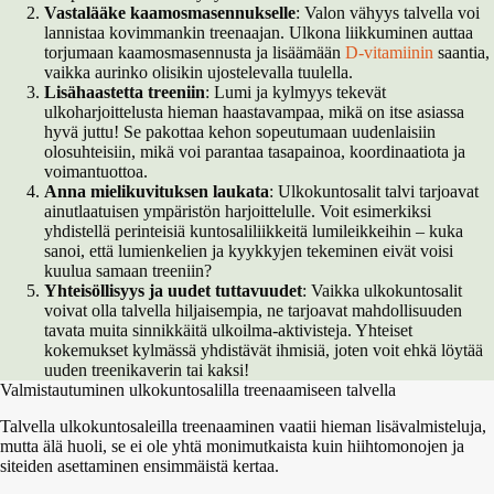
Vastalääke kaamosmasennukselle
: Valon vähyys talvella voi
lannistaa kovimmankin treenaajan. Ulkona liikkuminen auttaa
torjumaan kaamosmasennusta ja lisäämään
D-vitamiinin
saantia,
vaikka aurinko olisikin ujostelevalla tuulella.
Lisähaastetta treeniin
: Lumi ja kylmyys tekevät
ulkoharjoittelusta hieman haastavampaa, mikä on itse asiassa
hyvä juttu! Se pakottaa kehon sopeutumaan uudenlaisiin
olosuhteisiin, mikä voi parantaa tasapainoa, koordinaatiota ja
voimantuottoa.
Anna mielikuvituksen laukata
: Ulkokuntosalit talvi tarjoavat
ainutlaatuisen ympäristön harjoittelulle. Voit esimerkiksi
yhdistellä perinteisiä kuntosaliliikkeitä lumileikkeihin – kuka
sanoi, että lumienkelien ja kyykkyjen tekeminen eivät voisi
kuulua samaan treeniin?
Yhteisöllisyys ja uudet tuttavuudet
: Vaikka ulkokuntosalit
voivat olla talvella hiljaisempia, ne tarjoavat mahdollisuuden
tavata muita sinnikkäitä ulkoilma-aktivisteja. Yhteiset
kokemukset kylmässä yhdistävät ihmisiä, joten voit ehkä löytää
uuden treenikaverin tai kaksi!
Valmistautuminen ulkokuntosalilla treenaamiseen talvella
Talvella ulkokuntosaleilla treenaaminen vaatii hieman lisävalmisteluja,
mutta älä huoli, se ei ole yhtä monimutkaista kuin hiihtomonojen ja
siteiden asettaminen ensimmäistä kertaa.