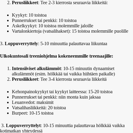
Perusliikkeet
: Tee 2-3 kierrosta seuraavia liikkeitä:
Kyykyt: 10 toistoa
Punnerrukset tai penkki: 10 toistoa
Askelkyykyt: 10 toistoa molemmille jaloille
Vartalonkiertoja (vatsalihakset): 15 toistoa molemmille puolille
3.
Loppuverryttely
: 5-10 minuuttia palauttavaa liikuntaa
Ulkokuntosali treeniohjelma kokeneemmille treenaajille:
Intensiiviset alkulämmöt
: 10-15 minuutin dynaamiset
alkulämmöt (esim. hölkkää tai vaikka hiihtäen paikalle)
Perusliikkeet
: Tee 3-4 kierrosta seuraavia liikkeitä
Kehonpainokyykyt tai kyykyt laitteessa: 15-20 toistoa
Punnerrukset tai penkki: niin monta kuin jaksaa
Leuanvedot: maksimit
Vatsalihasliikkeitä: 20 toistoa
Burpeet: 10-15 toistoa
3.
Loppuverryttelyt
: 10-15 minuuttia palauttavaa hölkkää vaikka
kotimatkan yhteydessä