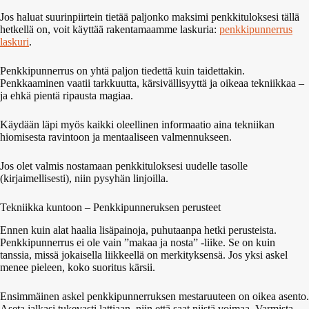
Jos haluat suurinpiirtein tietää paljonko maksimi penkkituloksesi tällä
hetkellä on, voit käyttää rakentamaamme laskuria:
penkkipunnerrus
laskuri
.
Penkkipunnerrus on yhtä paljon tiedettä kuin taidettakin.
Penkkaaminen vaatii tarkkuutta, kärsivällisyyttä ja oikeaa tekniikkaa –
ja ehkä pientä ripausta magiaa.
Käydään läpi myös kaikki oleellinen informaatio aina tekniikan
hiomisesta ravintoon ja mentaaliseen valmennukseen.
Jos olet valmis nostamaan penkkituloksesi uudelle tasolle
(kirjaimellisesti), niin pysyhän linjoilla.
Tekniikka kuntoon – Penkkipunneruksen perusteet
Ennen kuin alat haalia lisäpainoja, puhutaanpa hetki perusteista.
Penkkipunnerrus ei ole vain ”makaa ja nosta” -liike. Se on kuin
tanssia, missä jokaisella liikkeellä on merkityksensä. Jos yksi askel
menee pieleen, koko suoritus kärsii.
Ensimmäinen askel penkkipunnerruksen mestaruuteen on oikea asento.
Aseta jalkasi tukevasti lattiaan, niin että saat niistä voimaa. Varmista,