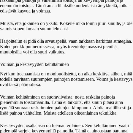
raskaampia painoja ja vähemmän toistoja tai kevyempiä painoja ja
enemmän toistoja. Tämä antaa lihaksille uudenlaisia ärsykkeitä, jotka
edistävät kasvua ja voimaa.
Muista, että jokainen on yksilö. Kokeile mikä toimii juuri sinulle, ja ole
valmis sopeuttamaan suunnitelmaasi.
Harjoittelun ei pidä olla arvauspeliä, vaan tarkkaan harkittua strategiaa.
Kuten penkkipunnerruksessa, myös treeniohjelmassasi pienillä
muutoksilla voi olla suuri vaikutus.
Voiman ja kestävyyden kehittäminen
Nyt kun treenaamista on monipuolistettu, on aika keskittyä siihen, mitä
todella tarvitaan suurempien painojen nostamiseen. Voima ja kestävyys
ovat tässä pääroolissa.
Voiman kehittäminen on suoraviivaista: nosta raskaita painoja
pienemmillä toistomäärillä. Tämä ei tarkoita, että sinun pitäisi aina
rynnätä suoraan raskaimpien painojen kimppuun. Aloita maltillisesti ja
lisää painoa vähitellen. Muista edelleen oikeanlainen tekniikka.
Kestävyyden osalta asia on hieman erilainen. Sen kehittäminen vaatii
pidempiä sarjoja kevyemmillä painoilla. Tämä ei ainoastaan paranna