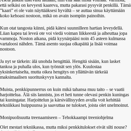
että selkäsi on kevyesti kaareva, mutta pakarasi pysyvät penkillä. Tämä
”kaari” ei ole vain näyttääksesi hyvältä – se auttaa sinua käyttämään
koko kehoasi nostoon, mikä on avain isompiin painoihin.
Kun otat tangosta kiinni, pidä kätesi suunnilleen hartian leveydellä.
Liian kapea tai leveä ote voi viedä voiman liikkeestä ja aiheuttaa jopa
vammoja. Noston aikana, pidä kyynärpääsi noin 45 asteen kulmassa
vartaloosi nähden. Tämä asento suojaa olkapäitä ja lisää voimaa
nostoon.
Ja nyt se tärkein: älä unohda hengittää. Hengitä sisään, kun lasket
tankoa ja puhalla ulos, kun työnnät sen ylös. Kuulostaa
yksinkertaiselta, mutta oikea hengitys on yllättävän tärkeää
maksimaalisen suorituskyvyn kannalta.
Muista, penkkipunnerrus on kuin mikä tahansa muu taito – se vaatii
harjoittelua. Älä siis lannistu, jos et heti tunne olevasi penkin kuningas
tai kuningatar. Harjoittelun ja kärsivällisyyden avulla voit kehittää
tekniikkasi huippuunsa ja saavuttaa ne tulokset, joista olet unelmoinut.
Monipuolisuutta treenaamiseen – Tehokkaampi treeniohjelma
Olet mestari tekniikassa, mutta miksi penkkitulokset eivät silti nouse?