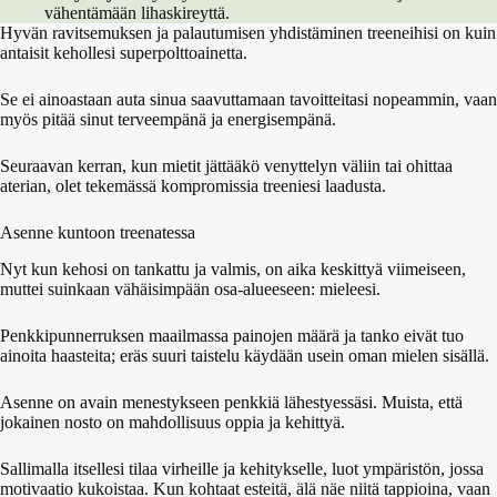
vähentämään lihaskireyttä.
Hyvän ravitsemuksen ja palautumisen yhdistäminen treeneihisi on kuin
antaisit kehollesi superpolttoainetta.
Se ei ainoastaan auta sinua saavuttamaan tavoitteitasi nopeammin, vaan
myös pitää sinut terveempänä ja energisempänä.
Seuraavan kerran, kun mietit jättääkö venyttelyn väliin tai ohittaa
aterian, olet tekemässä kompromissia treeniesi laadusta.
Asenne kuntoon treenatessa
Nyt kun kehosi on tankattu ja valmis, on aika keskittyä viimeiseen,
muttei suinkaan vähäisimpään osa-alueeseen: mieleesi.
Penkkipunnerruksen maailmassa painojen määrä ja tanko eivät tuo
ainoita haasteita; eräs suuri taistelu käydään usein oman mielen sisällä.
Asenne on avain menestykseen penkkiä lähestyessäsi. Muista, että
jokainen nosto on mahdollisuus oppia ja kehittyä.
Sallimalla itsellesi tilaa virheille ja kehitykselle, luot ympäristön, jossa
motivaatio kukoistaa. Kun kohtaat esteitä, älä näe niitä tappioina, vaan