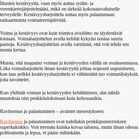
lihasten kestävyyttä, vaan myös auttaa sydän- ja
verenkiertojärjestelmääsi, mikä on tärkeää kokonaisvaltaiselle
terveydelle. Kestävyysharjoittelu auttaa myös palautumaan
raskaammista voimatreenipäivistä.
Voima ja kestävyys ovat kuin toimiva avioliitto: ne täydentävät
toisiaan. Voimaharjoittelun avulla kehität kykyäsi nostaa suuria
painoja. Kestävyysharjoittelun avulla varmistat, että voit tehdä sen
monta kertaa.
Muista, että tasapaino voiman ja kestävyyden välillä on avainasemassa.
Liika voimaharjoittelu ilman kestävyyttä johtaa nopeasti uupumiseen,
kun taas pelkkä kestävyysharjoittelu ei välttämättä tuo voimanlisäyksiä,
joita tavoittelet.
Kun yhdistät voiman ja kestävyyden kehittämisen, alat nähdä
muutoksia niin penkkituloksissasi kuin kehossasikin.
Ravitsemus ja palautuminen – avaimet menestykseen
Ravitsemus
ja palautuminen ovat todellakin penkkipunnerruksen
superkaksikko. Voit treenata kuinka kovaa tahansa, mutta ilman oikeaa
polttoainetta ja lepoa, et pääse mihinkään.