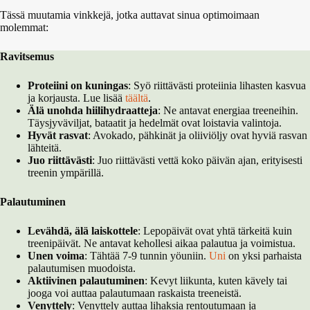
Tässä muutamia vinkkejä, jotka auttavat sinua optimoimaan
molemmat:
Ravitsemus
Proteiini on kuningas
: Syö riittävästi proteiinia lihasten kasvua
ja korjausta. Lue lisää
täältä
.
Älä unohda hiilihydraatteja
: Ne antavat energiaa treeneihin.
Täysjyväviljat, bataatit ja hedelmät ovat loistavia valintoja.
Hyvät rasvat
: Avokado, pähkinät ja oliiviöljy ovat hyviä rasvan
lähteitä.
Juo riittävästi
: Juo riittävästi vettä koko päivän ajan, erityisesti
treenin ympärillä.
Palautuminen
Levähdä, älä laiskottele
: Lepopäivät ovat yhtä tärkeitä kuin
treenipäivät. Ne antavat kehollesi aikaa palautua ja voimistua.
Unen voima
: Tähtää 7-9 tunnin yöuniin.
Uni
on yksi parhaista
palautumisen muodoista.
Aktiivinen palautuminen
: Kevyt liikunta, kuten kävely tai
jooga voi auttaa palautumaan raskaista treeneistä.
Venyttely
: Venyttely auttaa lihaksia rentoutumaan ja