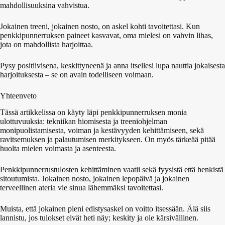
mahdollisuuksina vahvistua.
Jokainen treeni, jokainen nosto, on askel kohti tavoitettasi. Kun
penkkipunnerruksen paineet kasvavat, oma mielesi on vahvin lihas,
jota on mahdollista harjoittaa.
Pysy positiivisena, keskittyneenä ja anna itsellesi lupa nauttia jokaisesta
harjoituksesta – se on avain todelliseen voimaan.
Yhteenveto
Tässä artikkelissa on käyty läpi penkkipunnerruksen monia
ulottuvuuksia: tekniikan hiomisesta ja treeniohjelman
monipuolistamisesta, voiman ja kestävyyden kehittämiseen, sekä
ravitsemuksen ja palautumisen merkitykseen. On myös tärkeää pitää
huolta mielen voimasta ja asenteesta.
Penkkipunnerrustulosten kehittäminen vaatii sekä fyysistä että henkistä
sitoutumista. Jokainen nosto, jokainen lepopäivä ja jokainen
terveellinen ateria vie sinua lähemmäksi tavoitettasi.
Muista, että jokainen pieni edistysaskel on voitto itsessään. Älä siis
lannistu, jos tulokset eivät heti näy; keskity ja ole kärsivällinen.