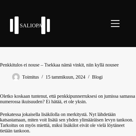
Skip
to
content
Penkkitulos ei nouse – Tsekkaa nämä vinkit, niin kyllä nousee
Toimitus
15 tammikuun, 2024
Blogi
Oletko koskaan tuntenut, että penkkipunnerruksesi on jumissa samassa
numerossa ikuisuuden? Ei hätää, et ole yksin.
Penkatessa jokaisella lisäkilolla on merkitystä. Nyt lähdetään
katsastamaan, miten voit lisätä sen yhden ylimääräisen levyn tankoon.
Tarkoitus on myös miettiä, miksi lisäkilot eivät ole vielä löytäneet
tietään tankoon.