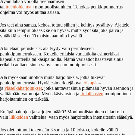
Avain tähän voi olla treenaamisen
tai
treeniohjelman
monipuolistaminen. Tehokas penkkipunnerrus
ohjelma voi myös auttaa asiaan.
Jos teet aina samaa, kehosi tottuu siihen ja kehitys pysähtyy. Ajattele
sitä kuin lempiruokaasi: se on hyvää, mutta syöt sitä joka päivä ja
yhtäkkiä se ei enää maistukaan niin hyvältä.
Aloitetaan perusteista: älä tyydy vain perinteiseen
penkkipunnerrukseen. Kokeile erilaisia variaatioita esimerkiksi
kapealla otteella tai käsipainoilla. Nämä variaatiot haastavat sinua
erilailla auttaen sinua vahvistumaan monipuolisesti.
Älä myöskään unohda muita harjoituksia, jotka tukevat
penkkipunnerrusta. Hyviä esimerkkejä ovat
olkapää
–
ja
yläselkäharjoitukset
, jotka auttavat sinua pitämään hyvän asennon ja
välttämään vammoja. Myös käsivarsien ja
rintalihasten
monipuolinen
harjoittaminen on tärkeää.
Entäpä painojen ja sarjojen määrä? Monipuolistaminen ei tarkoita
vain
liikkeiden
vaihtelua, vaan myös harjoittelun intensiteetin säätelyä.
Jos olet tottunut tekemään 3 sarjaa ja 10 toistoa, kokeile välillä