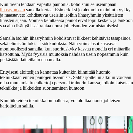
Kun treeni tehdään vapailla painoilla, kohdistuu se useampaan
lihasryhmään
samalla kertaa. Esimerkiksi jo aiemmin mainitut kyykky
ja maastaveto kohdistuvat useisiin isoihin lihasryhmiin yksittäisten
lihasten sijaan. Voimaa kehittäessä painot eivät lopu kesken, ja tankoon
saa aina lisättyä lisää rautaa nousujohteisuuden varmistamiseksi.
Samalla isoihin lihasryhmiin kohdistuvat liikkeet kehittävät tasapainoa
sekä elimistön tuki- ja sidekudoksia. Näin voimatasot kasvavat
monipuolisesti samalla, kun suorituskyky kasvaa monella eri mittarilla
katsottuna. Myös fyysisiä muutoksia nähdään usein nopeammin kuin
pelkästään laitteilla treenaamalla.
Erityisesti aloittelijan kannattaa kuitenkin kiinnittää huomio
tekniikkaan ennen painojen lisäämistä. Saliharjoittelun alkuun voidaan
ottaa muutamia treenikertoja personal trainerin kanssa, jolloin katsotaan
tekniikka ja liikkeiden suorittaminen kuntoon.
Kun liikkeiden tekniikka on hallussa, voi aloittaa nousujohteisen
harjoittelun salilla.